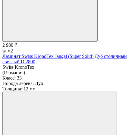
2 980 ₽
за м2
Ламинат Swiss KronoTex Jangal (Super Solid) Дуб столичный
светлый D 2800
Swiss KronoTex
(Германия)
Класс:
33
Порода дерева:
Дуб
Толщина:
12 мм