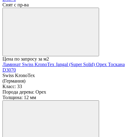
Снят с пр-ва
Цена по запросу
за м2
Ламинат Swiss KronoTex Jangal (Super Solid) Орех Тоскана
D3070
Swiss KronoTex
(Германия)
Класс:
33
Порода дерева:
Орех
Толщина:
12 мм