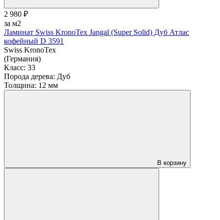
2 980 ₽
за м2
Ламинат Swiss KronoTex Jangal (Super Solid) Дуб Атлас
кофейный D 3591
Swiss KronoTex
(Германия)
Класс:
33
Порода дерева:
Дуб
Толщина:
12 мм
В корзину