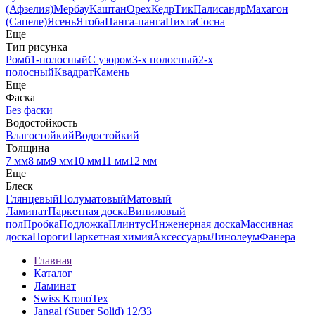
(Афзелия)
Мербау
Каштан
Орех
Кедр
Тик
Палисандр
Махагон
(Сапеле)
Ясень
Ятоба
Панга-панга
Пихта
Сосна
Еще
Тип рисунка
Ромб
1-полосный
С узором
3-х полосный
2-х
полосный
Квадрат
Камень
Еще
Фаска
Без фаски
Водостойкость
Влагостойкий
Водостойкий
Толщина
7 мм
8 мм
9 мм
10 мм
11 мм
12 мм
Еще
Блеск
Глянцевый
Полуматовый
Матовый
Ламинат
Паркетная доска
Виниловый
пол
Пробка
Подложка
Плинтус
Инженерная доска
Массивная
доска
Пороги
Паркетная химия
Аксессуары
Линолеум
Фанера
Главная
Каталог
Ламинат
Swiss KronoTex
Jangal (Super Solid) 12/33