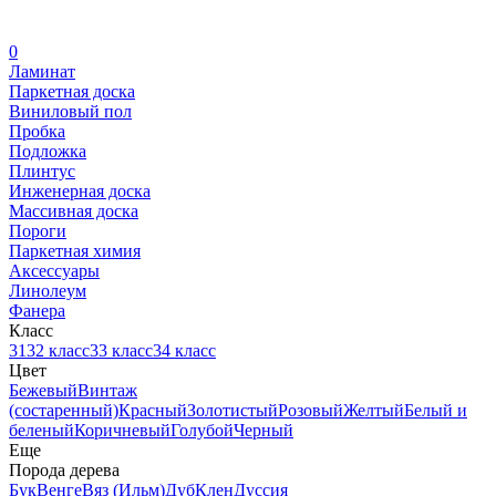
0
Ламинат
Паркетная доска
Виниловый пол
Пробка
Подложка
Плинтус
Инженерная доска
Массивная доска
Пороги
Паркетная химия
Аксессуары
Линолеум
Фанера
Класс
31
32 класс
33 класс
34 класс
Цвет
Бежевый
Винтаж
(состаренный)
Красный
Золотистый
Розовый
Желтый
Белый и
беленый
Коричневый
Голубой
Черный
Еще
Порода дерева
Бук
Венге
Вяз (Ильм)
Дуб
Клен
Дуссия