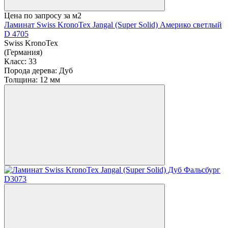
Цена по запросу
за м2
Ламинат Swiss KronoTex Jangal (Super Solid) Америко светлый
D 4705
Swiss KronoTex
(Германия)
Класс:
33
Порода дерева:
Дуб
Толщина:
12 мм