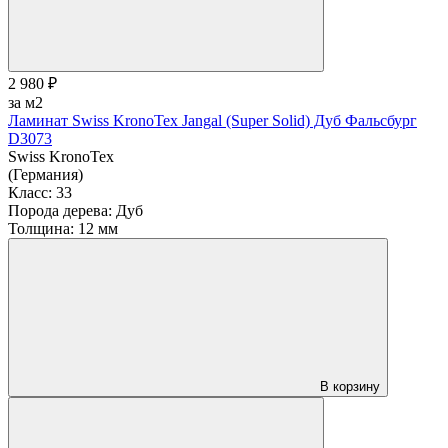
2 980 ₽
за м2
Ламинат Swiss KronoTex Jangal (Super Solid) Дуб Фальсбург
D3073
Swiss KronoTex
(Германия)
Класс:
33
Порода дерева:
Дуб
Толщина:
12 мм
В корзину