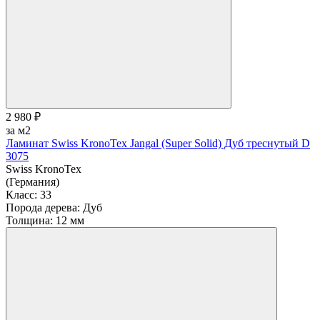
2 980 ₽
за м2
Ламинат Swiss KronoTex Jangal (Super Solid) Дуб треснутый D
3075
Swiss KronoTex
(Германия)
Класс:
33
Порода дерева:
Дуб
Толщина:
12 мм