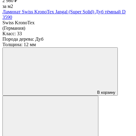
2 980 ₽
за м2
Ламинат Swiss KronoTex Jangal (Super Solid) Дуб тёмный D
3590
Swiss KronoTex
(Германия)
Класс:
33
Порода дерева:
Дуб
Толщина:
12 мм
В корзину