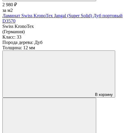
2 980 ₽
за м2
Ламинат Swiss KronoTex Jangal (Super Solid) Дуб портовый
D3570
Swiss KronoTex
(Германия)
Класс:
33
Порода дерева:
Дуб
Толщина:
12 мм
В корзину