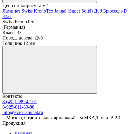
Цена по запросу
за м2
Ламинат Swiss KronoTex Jangal (Super Solid) Дуб Брюссель D
3221
Swiss KronoTex
(Германия)
Класс:
33
Порода дерева:
Дуб
Толщина:
12 мм
Контакты
8 (495) 589-42-01
8-925-011-89-88
info@evro-laminat.ru
г. Москва, Строительная ярмарка 41 км МКАД, пав. В 2/1
Продукция
Ламинат