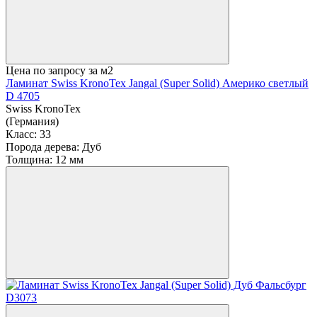
Цена по запросу
за м2
Ламинат Swiss KronoTex Jangal (Super Solid) Америко светлый
D 4705
Swiss KronoTex
(Германия)
Класс:
33
Порода дерева:
Дуб
Толщина:
12 мм