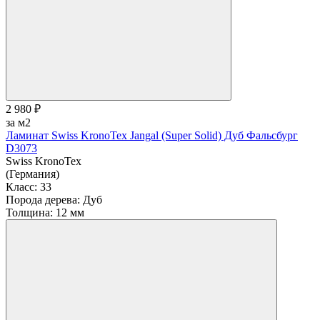
2 980 ₽
за м2
Ламинат Swiss KronoTex Jangal (Super Solid) Дуб Фальсбург
D3073
Swiss KronoTex
(Германия)
Класс:
33
Порода дерева:
Дуб
Толщина:
12 мм