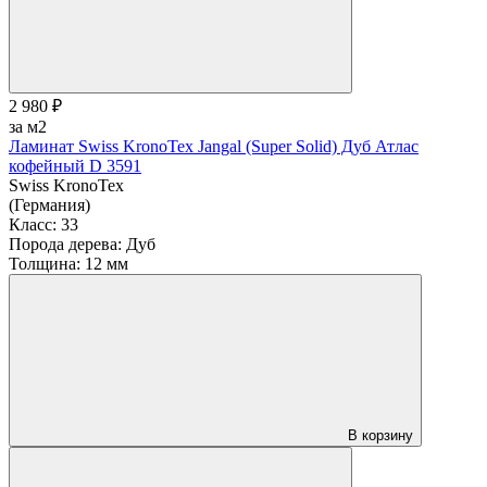
2 980 ₽
за м2
Ламинат Swiss KronoTex Jangal (Super Solid) Дуб Атлас
кофейный D 3591
Swiss KronoTex
(Германия)
Класс:
33
Порода дерева:
Дуб
Толщина:
12 мм
В корзину