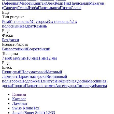
(Афзелия)
Мербау
Каштан
Орех
Кедр
Тик
Палисандр
Махагон
(Сапеле)
Ясень
Ятоба
Панга-панга
Пихта
Сосна
Еще
Тип рисунка
Ромб
1-полосный
С узором
3-х полосный
2-х
полосный
Квадрат
Камень
Еще
Фаска
Без фаски
Водостойкость
Влагостойкий
Водостойкий
Толщина
7 мм
8 мм
9 мм
10 мм
11 мм
12 мм
Еще
Блеск
Глянцевый
Полуматовый
Матовый
Ламинат
Паркетная доска
Виниловый
пол
Пробка
Подложка
Плинтус
Инженерная доска
Массивная
доска
Пороги
Паркетная химия
Аксессуары
Линолеум
Фанера
Главная
Каталог
Ламинат
Swiss KronoTex
Jangal (Super Solid) 12/33