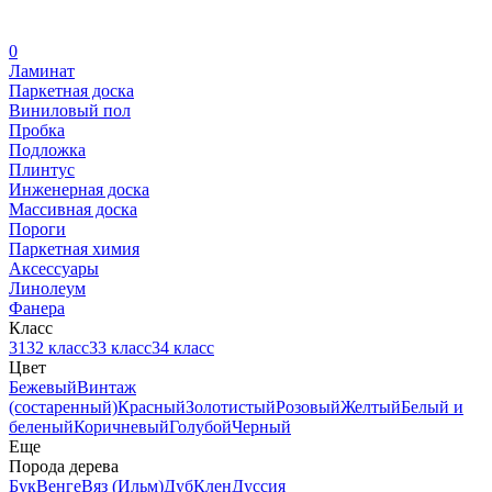
0
Ламинат
Паркетная доска
Виниловый пол
Пробка
Подложка
Плинтус
Инженерная доска
Массивная доска
Пороги
Паркетная химия
Аксессуары
Линолеум
Фанера
Класс
31
32 класс
33 класс
34 класс
Цвет
Бежевый
Винтаж
(состаренный)
Красный
Золотистый
Розовый
Желтый
Белый и
беленый
Коричневый
Голубой
Черный
Еще
Порода дерева
Бук
Венге
Вяз (Ильм)
Дуб
Клен
Дуссия