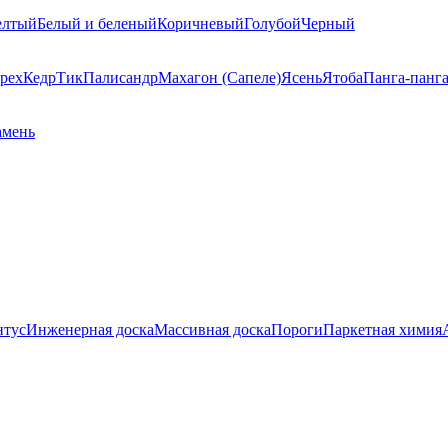
елтый
Белый и беленый
Коричневый
Голубой
Черный
рех
Кедр
Тик
Палисандр
Махагон (Сапеле)
Ясень
Ятоба
Панга-панг
амень
нтус
Инженерная доска
Массивная доска
Пороги
Паркетная химия