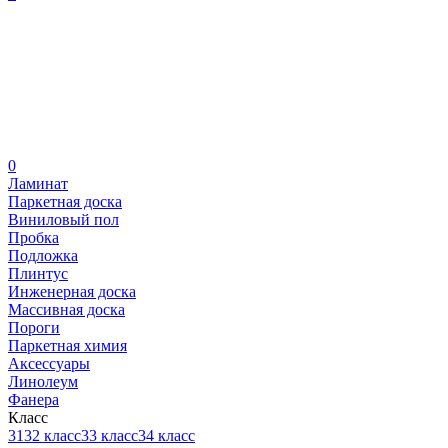
0
Ламинат
Паркетная доска
Виниловый пол
Пробка
Подложка
Плинтус
Инженерная доска
Массивная доска
Пороги
Паркетная химия
Аксессуары
Линолеум
Фанера
Класс
31
32 класс
33 класс
34 класс