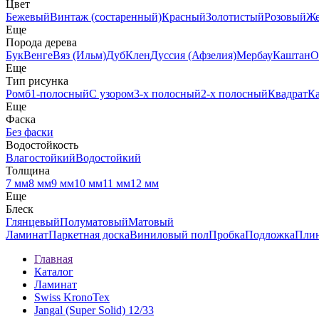
Цвет
Бежевый
Винтаж (состаренный)
Красный
Золотистый
Розовый
Ж
Еще
Порода дерева
Бук
Венге
Вяз (Ильм)
Дуб
Клен
Дуссия (Афзелия)
Мербау
Каштан
О
Еще
Тип рисунка
Ромб
1-полосный
С узором
3-х полосный
2-х полосный
Квадрат
К
Еще
Фаска
Без фаски
Водостойкость
Влагостойкий
Водостойкий
Толщина
7 мм
8 мм
9 мм
10 мм
11 мм
12 мм
Еще
Блеск
Глянцевый
Полуматовый
Матовый
Ламинат
Паркетная доска
Виниловый пол
Пробка
Подложка
Пли
Главная
Каталог
Ламинат
Swiss KronoTex
Jangal (Super Solid) 12/33