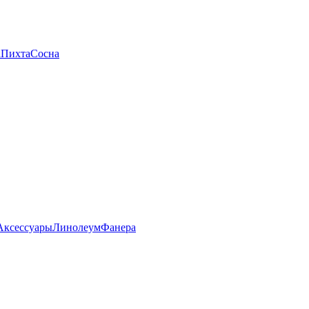
а
Пихта
Сосна
Аксессуары
Линолеум
Фанера