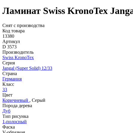
Ламинат Swiss KronoTex Janga
Снят с производства
Код товара
13380
Артикул
D 3573
Производитель
Swiss KronoTex
Серия
Jangal (Super Solid) 12/33
Страна
Германия
Класс
33
Цвет
Коричневый
,
Серый
Порода дерева
Дуб
Тип рисунка
1-полосный
Фаска
V-образная