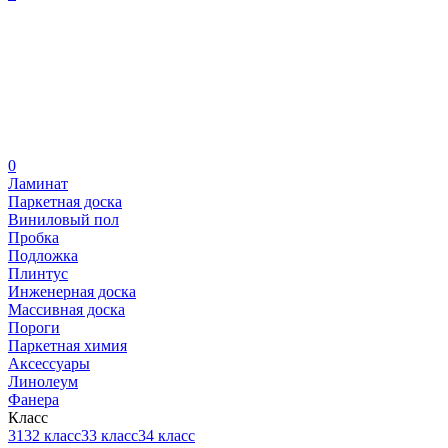
0
Ламинат
Паркетная доска
Виниловый пол
Пробка
Подложка
Плинтус
Инженерная доска
Массивная доска
Пороги
Паркетная химия
Аксессуары
Линолеум
Фанера
Класс
31
32 класс
33 класс
34 класс