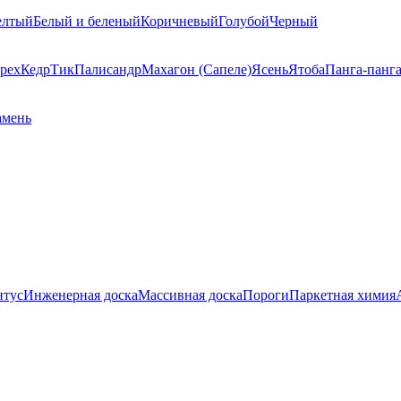
елтый
Белый и беленый
Коричневый
Голубой
Черный
рех
Кедр
Тик
Палисандр
Махагон (Сапеле)
Ясень
Ятоба
Панга-панг
амень
нтус
Инженерная доска
Массивная доска
Пороги
Паркетная химия