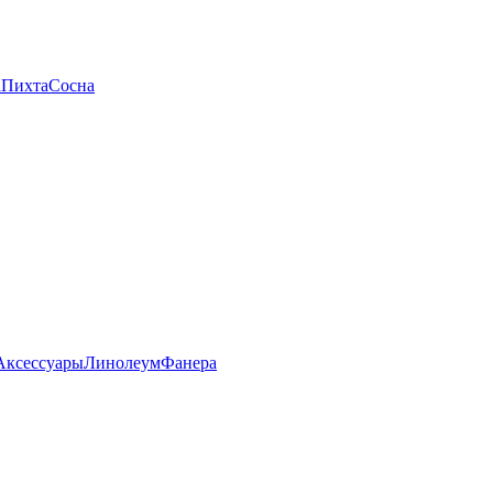
а
Пихта
Сосна
Аксессуары
Линолеум
Фанера