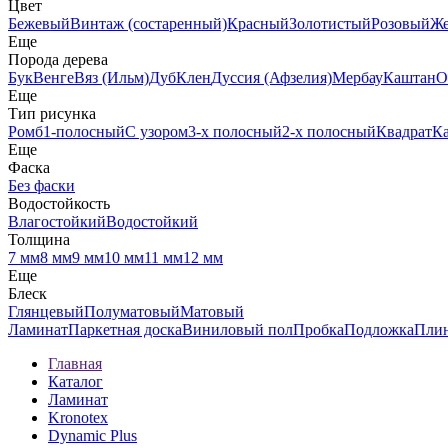
Цвет
Бежевый
Винтаж (состаренный)
Красный
Золотистый
Розовый
Ж
Еще
Порода дерева
Бук
Венге
Вяз (Ильм)
Дуб
Клен
Дуссия (Афзелия)
Мербау
Каштан
О
Еще
Тип рисунка
Ромб
1-полосный
С узором
3-х полосный
2-х полосный
Квадрат
К
Еще
Фаска
Без фаски
Водостойкость
Влагостойкий
Водостойкий
Толщина
7 мм
8 мм
9 мм
10 мм
11 мм
12 мм
Еще
Блеск
Глянцевый
Полуматовый
Матовый
Ламинат
Паркетная доска
Виниловый пол
Пробка
Подложка
Пли
Главная
Каталог
Ламинат
Kronotex
Dynamic Plus