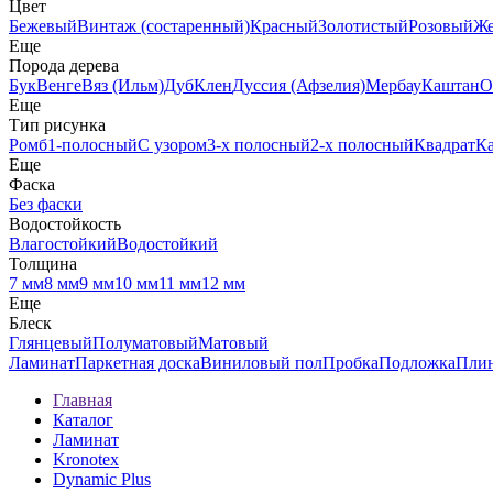
Цвет
Бежевый
Винтаж (состаренный)
Красный
Золотистый
Розовый
Ж
Еще
Порода дерева
Бук
Венге
Вяз (Ильм)
Дуб
Клен
Дуссия (Афзелия)
Мербау
Каштан
О
Еще
Тип рисунка
Ромб
1-полосный
С узором
3-х полосный
2-х полосный
Квадрат
К
Еще
Фаска
Без фаски
Водостойкость
Влагостойкий
Водостойкий
Толщина
7 мм
8 мм
9 мм
10 мм
11 мм
12 мм
Еще
Блеск
Глянцевый
Полуматовый
Матовый
Ламинат
Паркетная доска
Виниловый пол
Пробка
Подложка
Пли
Главная
Каталог
Ламинат
Kronotex
Dynamic Plus