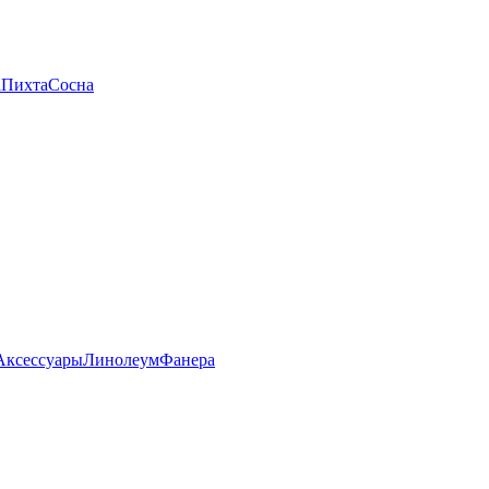
а
Пихта
Сосна
Аксессуары
Линолеум
Фанера