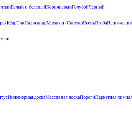
елтый
Белый и беленый
Коричневый
Голубой
Черный
рех
Кедр
Тик
Палисандр
Махагон (Сапеле)
Ясень
Ятоба
Панга-панг
амень
нтус
Инженерная доска
Массивная доска
Пороги
Паркетная химия