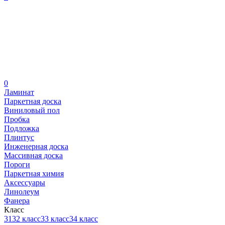
0
Ламинат
Паркетная доска
Виниловый пол
Пробка
Подложка
Плинтус
Инженерная доска
Массивная доска
Пороги
Паркетная химия
Аксессуары
Линолеум
Фанера
Класс
31
32 класс
33 класс
34 класс