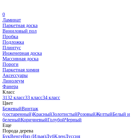
0
Ламинат
Паркетная доска
Виниловый пол
Пробка
Подложка
Плинтус
Инженерная доска
Массивная доска
Пороги
Паркетная химия
Аксессуары
Линолеум
Фанера
Класс
31
32 класс
33 класс
34 класс
Цвет
Бежевый
Винтаж
(состаренный)
Красный
Золотистый
Розовый
Желтый
Белый и
беленый
Коричневый
Голубой
Черный
Еще
Порода дерева
Бук
Венге
Вяз (Ильм)
Дуб
Клен
Дуссия