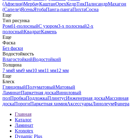
(Афзелия)
Мербау
Каштан
Орех
Кедр
Тик
Палисандр
Махагон
(Сапеле)
Ясень
Ятоба
Панга-панга
Пихта
Сосна
Еще
Тип рисунка
Ромб
1-полосный
С узором
3-х полосный
2-х
полосный
Квадрат
Камень
Еще
Фаска
Без фаски
Водостойкость
Влагостойкий
Водостойкий
Толщина
7 мм
8 мм
9 мм
10 мм
11 мм
12 мм
Еще
Блеск
Глянцевый
Полуматовый
Матовый
Ламинат
Паркетная доска
Виниловый
пол
Пробка
Подложка
Плинтус
Инженерная доска
Массивная
доска
Пороги
Паркетная химия
Аксессуары
Линолеум
Фанера
Главная
Каталог
Ламинат
Kronotex
Dynamic Plus