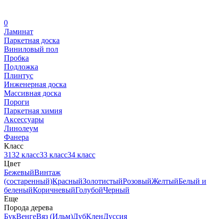
0
Ламинат
Паркетная доска
Виниловый пол
Пробка
Подложка
Плинтус
Инженерная доска
Массивная доска
Пороги
Паркетная химия
Аксессуары
Линолеум
Фанера
Класс
31
32 класс
33 класс
34 класс
Цвет
Бежевый
Винтаж
(состаренный)
Красный
Золотистый
Розовый
Желтый
Белый и
беленый
Коричневый
Голубой
Черный
Еще
Порода дерева
Бук
Венге
Вяз (Ильм)
Дуб
Клен
Дуссия