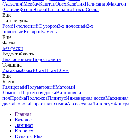
(Афзелия)
Мербау
Каштан
Орех
Кедр
Тик
Палисандр
Махагон
(Сапеле)
Ясень
Ятоба
Панга-панга
Пихта
Сосна
Еще
Тип рисунка
Ромб
1-полосный
С узором
3-х полосный
2-х
полосный
Квадрат
Камень
Еще
Фаска
Без фаски
Водостойкость
Влагостойкий
Водостойкий
Толщина
7 мм
8 мм
9 мм
10 мм
11 мм
12 мм
Еще
Блеск
Глянцевый
Полуматовый
Матовый
Ламинат
Паркетная доска
Виниловый
пол
Пробка
Подложка
Плинтус
Инженерная доска
Массивная
доска
Пороги
Паркетная химия
Аксессуары
Линолеум
Фанера
Главная
Каталог
Ламинат
Kronotex
Dynamic Plus