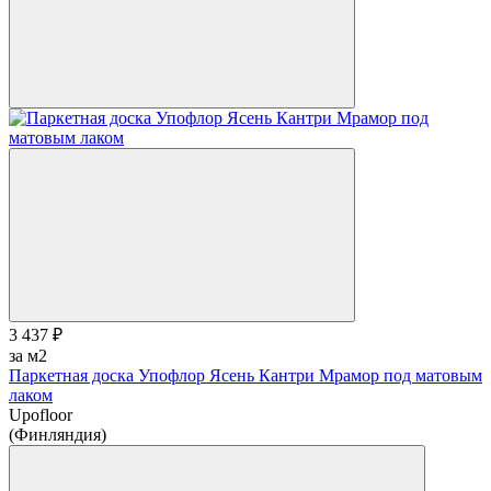
3 437 ₽
за м2
Паркетная доска Упофлор Ясень Кантри Мрамор под матовым
лаком
Upofloor
(Финляндия)