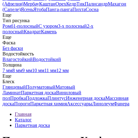
(Афзелия)
Мербау
Каштан
Орех
Кедр
Тик
Палисандр
Махагон
(Сапеле)
Ясень
Ятоба
Панга-панга
Пихта
Сосна
Еще
Тип рисунка
Ромб
1-полосный
С узором
3-х полосный
2-х
полосный
Квадрат
Камень
Еще
Фаска
Без фаски
Водостойкость
Влагостойкий
Водостойкий
Толщина
7 мм
8 мм
9 мм
10 мм
11 мм
12 мм
Еще
Блеск
Глянцевый
Полуматовый
Матовый
Ламинат
Паркетная доска
Виниловый
пол
Пробка
Подложка
Плинтус
Инженерная доска
Массивная
доска
Пороги
Паркетная химия
Аксессуары
Линолеум
Фанера
Главная
Каталог
Паркетная доска