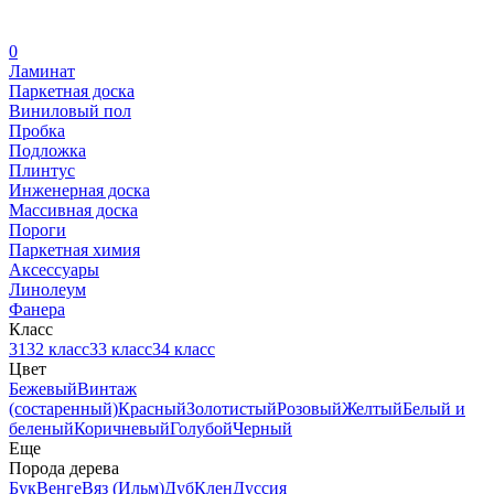
0
Ламинат
Паркетная доска
Виниловый пол
Пробка
Подложка
Плинтус
Инженерная доска
Массивная доска
Пороги
Паркетная химия
Аксессуары
Линолеум
Фанера
Класс
31
32 класс
33 класс
34 класс
Цвет
Бежевый
Винтаж
(состаренный)
Красный
Золотистый
Розовый
Желтый
Белый и
беленый
Коричневый
Голубой
Черный
Еще
Порода дерева
Бук
Венге
Вяз (Ильм)
Дуб
Клен
Дуссия