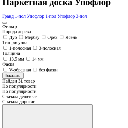
Паркетная доска Упофлор
Гранд 1-пол
Упофлор 1-пол
Упофлор 3-пол
Фильтр
Порода дерева
Дуб
Мербау
Орех
Ясень
Тип рисунка
1-полосная
3-полосная
Толщина
13,5 мм
14 мм
Фаска
V-образная
без фаски
Показать
Найден
31
товар
По популярности
По популярности
Сначала дешевые
Сначала дорогие