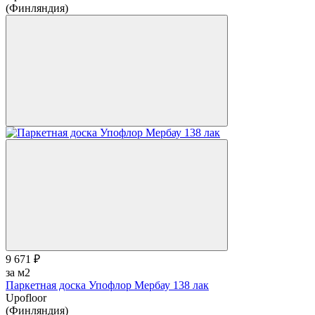
(Финляндия)
9 671 ₽
за м2
Паркетная доска Упофлор Мербау 138 лак
Upofloor
(Финляндия)