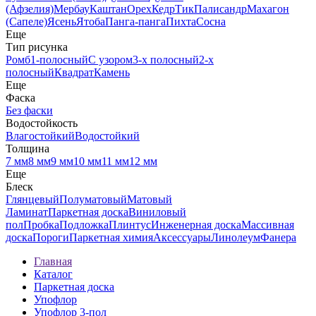
(Афзелия)
Мербау
Каштан
Орех
Кедр
Тик
Палисандр
Махагон
(Сапеле)
Ясень
Ятоба
Панга-панга
Пихта
Сосна
Еще
Тип рисунка
Ромб
1-полосный
С узором
3-х полосный
2-х
полосный
Квадрат
Камень
Еще
Фаска
Без фаски
Водостойкость
Влагостойкий
Водостойкий
Толщина
7 мм
8 мм
9 мм
10 мм
11 мм
12 мм
Еще
Блеск
Глянцевый
Полуматовый
Матовый
Ламинат
Паркетная доска
Виниловый
пол
Пробка
Подложка
Плинтус
Инженерная доска
Массивная
доска
Пороги
Паркетная химия
Аксессуары
Линолеум
Фанера
Главная
Каталог
Паркетная доска
Упофлор
Упофлор 3-пол