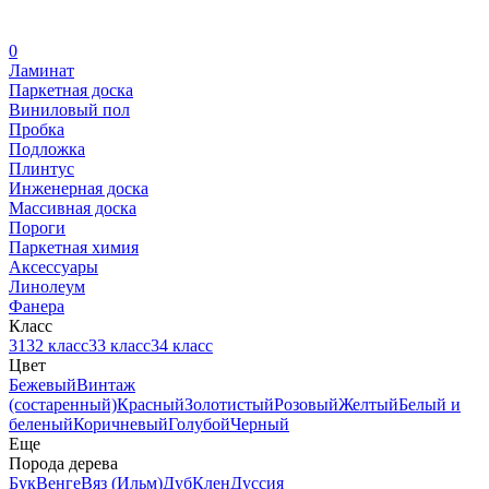
0
Ламинат
Паркетная доска
Виниловый пол
Пробка
Подложка
Плинтус
Инженерная доска
Массивная доска
Пороги
Паркетная химия
Аксессуары
Линолеум
Фанера
Класс
31
32 класс
33 класс
34 класс
Цвет
Бежевый
Винтаж
(состаренный)
Красный
Золотистый
Розовый
Желтый
Белый и
беленый
Коричневый
Голубой
Черный
Еще
Порода дерева
Бук
Венге
Вяз (Ильм)
Дуб
Клен
Дуссия