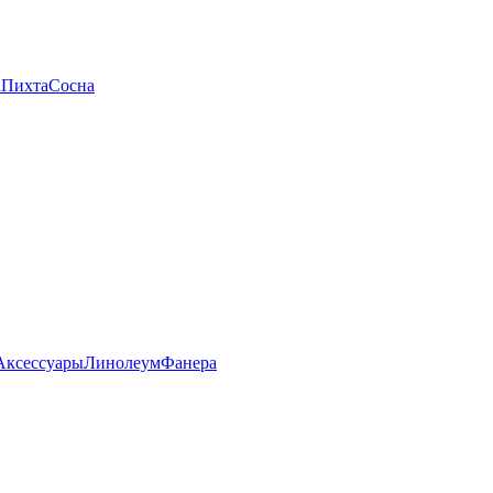
а
Пихта
Сосна
Аксессуары
Линолеум
Фанера