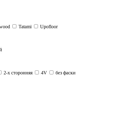
rwood
Tatami
Upofloor
й
2-х сторонняя
4V
без фаски