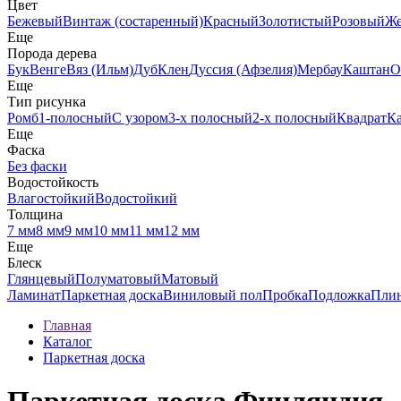
Цвет
Бежевый
Винтаж (состаренный)
Красный
Золотистый
Розовый
Ж
Еще
Порода дерева
Бук
Венге
Вяз (Ильм)
Дуб
Клен
Дуссия (Афзелия)
Мербау
Каштан
О
Еще
Тип рисунка
Ромб
1-полосный
С узором
3-х полосный
2-х полосный
Квадрат
К
Еще
Фаска
Без фаски
Водостойкость
Влагостойкий
Водостойкий
Толщина
7 мм
8 мм
9 мм
10 мм
11 мм
12 мм
Еще
Блеск
Глянцевый
Полуматовый
Матовый
Ламинат
Паркетная доска
Виниловый пол
Пробка
Подложка
Пли
Главная
Каталог
Паркетная доска