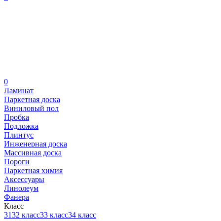
0
Ламинат
Паркетная доска
Виниловый пол
Пробка
Подложка
Плинтус
Инженерная доска
Массивная доска
Пороги
Паркетная химия
Аксессуары
Линолеум
Фанера
Класс
31
32 класс
33 класс
34 класс