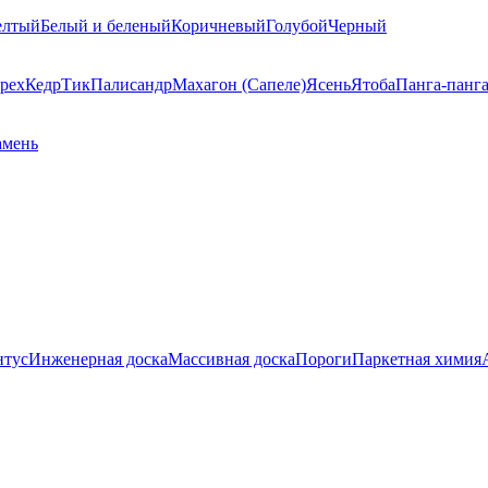
елтый
Белый и беленый
Коричневый
Голубой
Черный
рех
Кедр
Тик
Палисандр
Махагон (Сапеле)
Ясень
Ятоба
Панга-панг
амень
нтус
Инженерная доска
Массивная доска
Пороги
Паркетная химия