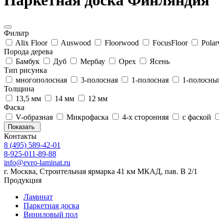
Паркетная доска Финляндия
Фильтр
Alix Floor
Auswood
Floorwood
FocusFloor
Pola
Порода дерева
Бамбук
Дуб
Мербау
Орех
Ясень
Тип рисунка
многополосная
3-полосная
1-полосная
1-полосны
Толщина
13,5 мм
14 мм
12 мм
Фаска
V-образная
Микрофаска
4-х сторонняя
с фаской
Показать
Контакты
8 (495) 589-42-01
8-925-011-89-88
info@evro-laminat.ru
г. Москва, Строительная ярмарка 41 км МКАД, пав. В 2/1
Продукция
Ламинат
Паркетная доска
Виниловый пол