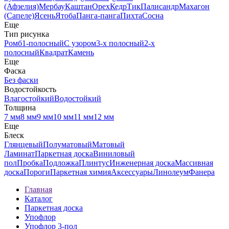
(Афзелия)
Мербау
Каштан
Орех
Кедр
Тик
Палисандр
Махагон
(Сапеле)
Ясень
Ятоба
Панга-панга
Пихта
Сосна
Еще
Тип рисунка
Ромб
1-полосный
С узором
3-х полосный
2-х
полосный
Квадрат
Камень
Еще
Фаска
Без фаски
Водостойкость
Влагостойкий
Водостойкий
Толщина
7 мм
8 мм
9 мм
10 мм
11 мм
12 мм
Еще
Блеск
Глянцевый
Полуматовый
Матовый
Ламинат
Паркетная доска
Виниловый
пол
Пробка
Подложка
Плинтус
Инженерная доска
Массивная
доска
Пороги
Паркетная химия
Аксессуары
Линолеум
Фанера
Главная
Каталог
Паркетная доска
Упофлор
Упофлор 3-пол