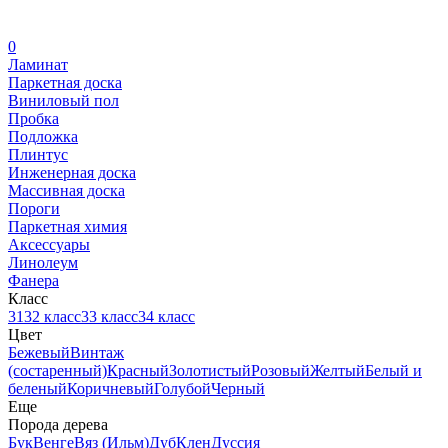
0
Ламинат
Паркетная доска
Виниловый пол
Пробка
Подложка
Плинтус
Инженерная доска
Массивная доска
Пороги
Паркетная химия
Аксессуары
Линолеум
Фанера
Класс
31
32 класс
33 класс
34 класс
Цвет
Бежевый
Винтаж
(состаренный)
Красный
Золотистый
Розовый
Желтый
Белый и
беленый
Коричневый
Голубой
Черный
Еще
Порода дерева
Бук
Венге
Вяз (Ильм)
Дуб
Клен
Дуссия