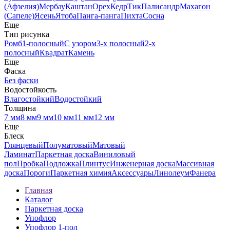
(Афзелия)
Мербау
Каштан
Орех
Кедр
Тик
Палисандр
Махагон
(Сапеле)
Ясень
Ятоба
Панга-панга
Пихта
Сосна
Еще
Тип рисунка
Ромб
1-полосный
С узором
3-х полосный
2-х
полосный
Квадрат
Камень
Еще
Фаска
Без фаски
Водостойкость
Влагостойкий
Водостойкий
Толщина
7 мм
8 мм
9 мм
10 мм
11 мм
12 мм
Еще
Блеск
Глянцевый
Полуматовый
Матовый
Ламинат
Паркетная доска
Виниловый
пол
Пробка
Подложка
Плинтус
Инженерная доска
Массивная
доска
Пороги
Паркетная химия
Аксессуары
Линолеум
Фанера
Главная
Каталог
Паркетная доска
Упофлор
Упофлор 1-пол