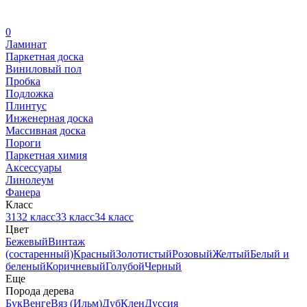
0
Ламинат
Паркетная доска
Виниловый пол
Пробка
Подложка
Плинтус
Инженерная доска
Массивная доска
Пороги
Паркетная химия
Аксессуары
Линолеум
Фанера
Класс
31
32 класс
33 класс
34 класс
Цвет
Бежевый
Винтаж
(состаренный)
Красный
Золотистый
Розовый
Желтый
Белый и
беленый
Коричневый
Голубой
Черный
Еще
Порода дерева
Бук
Венге
Вяз (Ильм)
Дуб
Клен
Дуссия