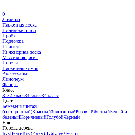
0
Ламинат
Паркетная доска
Виниловый пол
Пробка
Подложка
Плинтус
Инженерная доска
Массивная доска
Пороги
Паркетная химия
Аксессуары
Линолеум
Фанера
Класс
31
32 класс
33 класс
34 класс
Цвет
Бежевый
Винтаж
(состаренный)
Красный
Золотистый
Розовый
Желтый
Белый и
беленый
Коричневый
Голубой
Черный
Еще
Порода дерева
Бук
Венге
Вяз (Ильм)
Дуб
Клен
Дуссия