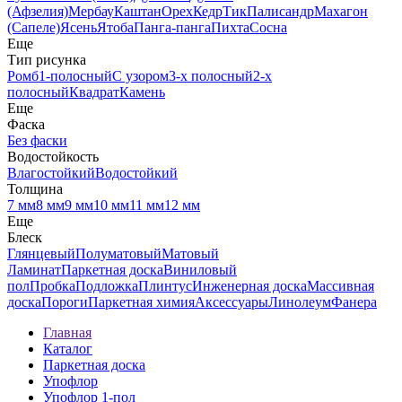
(Афзелия)
Мербау
Каштан
Орех
Кедр
Тик
Палисандр
Махагон
(Сапеле)
Ясень
Ятоба
Панга-панга
Пихта
Сосна
Еще
Тип рисунка
Ромб
1-полосный
С узором
3-х полосный
2-х
полосный
Квадрат
Камень
Еще
Фаска
Без фаски
Водостойкость
Влагостойкий
Водостойкий
Толщина
7 мм
8 мм
9 мм
10 мм
11 мм
12 мм
Еще
Блеск
Глянцевый
Полуматовый
Матовый
Ламинат
Паркетная доска
Виниловый
пол
Пробка
Подложка
Плинтус
Инженерная доска
Массивная
доска
Пороги
Паркетная химия
Аксессуары
Линолеум
Фанера
Главная
Каталог
Паркетная доска
Упофлор
Упофлор 1-пол