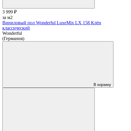
3 999 ₽
за м2
Виниловый пол Wonderful LuxeMix LX 158 Клён
классический
Wonderful
(Германия)
В корзину