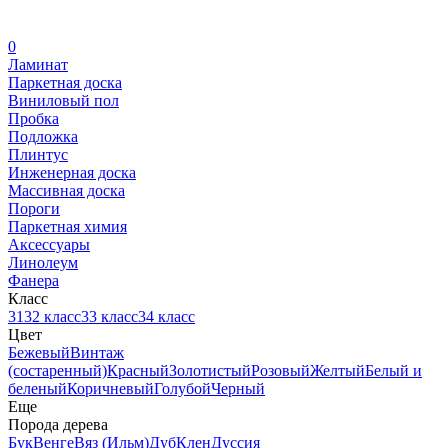
0
Ламинат
Паркетная доска
Виниловый пол
Пробка
Подложка
Плинтус
Инженерная доска
Массивная доска
Пороги
Паркетная химия
Аксессуары
Линолеум
Фанера
Класс
31
32 класс
33 класс
34 класс
Цвет
Бежевый
Винтаж
(состаренный)
Красный
Золотистый
Розовый
Желтый
Белый и
беленый
Коричневый
Голубой
Черный
Еще
Порода дерева
Бук
Венге
Вяз (Ильм)
Дуб
Клен
Дуссия