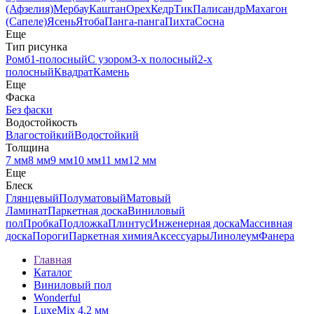
(Афзелия)
Мербау
Каштан
Орех
Кедр
Тик
Палисандр
Махагон
(Сапеле)
Ясень
Ятоба
Панга-панга
Пихта
Сосна
Еще
Тип рисунка
Ромб
1-полосный
С узором
3-х полосный
2-х
полосный
Квадрат
Камень
Еще
Фаска
Без фаски
Водостойкость
Влагостойкий
Водостойкий
Толщина
7 мм
8 мм
9 мм
10 мм
11 мм
12 мм
Еще
Блеск
Глянцевый
Полуматовый
Матовый
Ламинат
Паркетная доска
Виниловый
пол
Пробка
Подложка
Плинтус
Инженерная доска
Массивная
доска
Пороги
Паркетная химия
Аксессуары
Линолеум
Фанера
Главная
Каталог
Виниловый пол
Wonderful
LuxeMix 4,2 мм