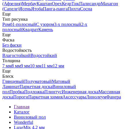
(Афзелия)
Мербау
Каштан
Орех
Кедр
Тик
Палисандр
Махагон
(Сапеле)
Ясень
Ятоба
Панга-панга
Пихта
Сосна
Еще
Тип рисунка
Ромб
1-полосный
С узором
3-х полосный
2-х
полосный
Квадрат
Камень
Еще
Фаска
Без фаски
Водостойкость
Влагостойкий
Водостойкий
Толщина
7 мм
8 мм
9 мм
10 мм
11 мм
12 мм
Еще
Блеск
Глянцевый
Полуматовый
Матовый
Ламинат
Паркетная доска
Виниловый
пол
Пробка
Подложка
Плинтус
Инженерная доска
Массивная
доска
Пороги
Паркетная химия
Аксессуары
Линолеум
Фанера
Главная
Каталог
Виниловый пол
Wonderful
LuxeMix 4,2 мм