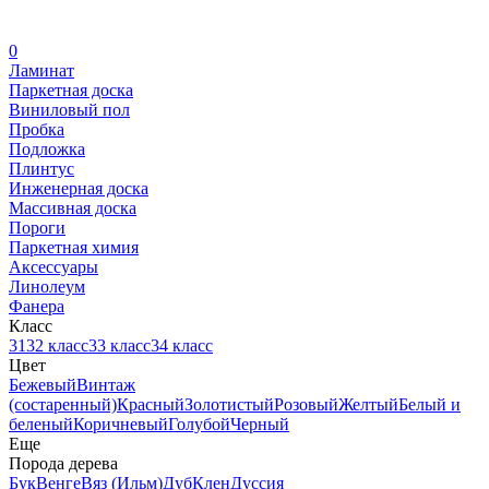
0
Ламинат
Паркетная доска
Виниловый пол
Пробка
Подложка
Плинтус
Инженерная доска
Массивная доска
Пороги
Паркетная химия
Аксессуары
Линолеум
Фанера
Класс
31
32 класс
33 класс
34 класс
Цвет
Бежевый
Винтаж
(состаренный)
Красный
Золотистый
Розовый
Желтый
Белый и
беленый
Коричневый
Голубой
Черный
Еще
Порода дерева
Бук
Венге
Вяз (Ильм)
Дуб
Клен
Дуссия