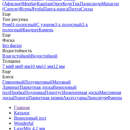
(Афзелия)
Мербау
Каштан
Орех
Кедр
Тик
Палисандр
Махагон
(Сапеле)
Ясень
Ятоба
Панга-панга
Пихта
Сосна
Еще
Тип рисунка
Ромб
1-полосный
С узором
3-х полосный
2-х
полосный
Квадрат
Камень
Еще
Фаска
Без фаски
Водостойкость
Влагостойкий
Водостойкий
Толщина
7 мм
8 мм
9 мм
10 мм
11 мм
12 мм
Еще
Блеск
Глянцевый
Полуматовый
Матовый
Ламинат
Паркетная доска
Виниловый
пол
Пробка
Подложка
Плинтус
Инженерная доска
Массивная
доска
Пороги
Паркетная химия
Аксессуары
Линолеум
Фанера
Главная
Каталог
Виниловый пол
Wonderful
LuxeMix 4,2 мм