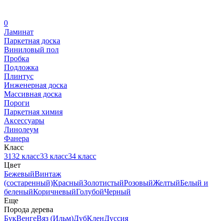
0
Ламинат
Паркетная доска
Виниловый пол
Пробка
Подложка
Плинтус
Инженерная доска
Массивная доска
Пороги
Паркетная химия
Аксессуары
Линолеум
Фанера
Класс
31
32 класс
33 класс
34 класс
Цвет
Бежевый
Винтаж
(состаренный)
Красный
Золотистый
Розовый
Желтый
Белый и
беленый
Коричневый
Голубой
Черный
Еще
Порода дерева
Бук
Венге
Вяз (Ильм)
Дуб
Клен
Дуссия