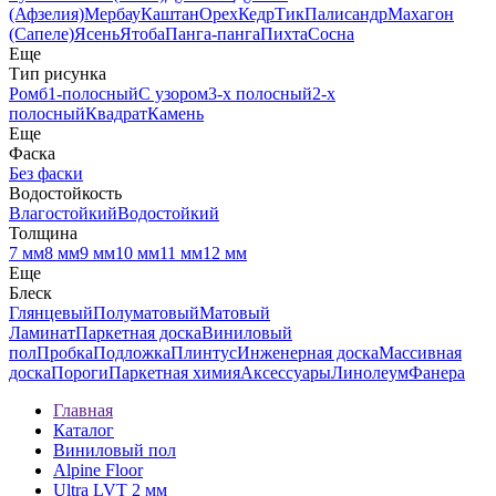
(Афзелия)
Мербау
Каштан
Орех
Кедр
Тик
Палисандр
Махагон
(Сапеле)
Ясень
Ятоба
Панга-панга
Пихта
Сосна
Еще
Тип рисунка
Ромб
1-полосный
С узором
3-х полосный
2-х
полосный
Квадрат
Камень
Еще
Фаска
Без фаски
Водостойкость
Влагостойкий
Водостойкий
Толщина
7 мм
8 мм
9 мм
10 мм
11 мм
12 мм
Еще
Блеск
Глянцевый
Полуматовый
Матовый
Ламинат
Паркетная доска
Виниловый
пол
Пробка
Подложка
Плинтус
Инженерная доска
Массивная
доска
Пороги
Паркетная химия
Аксессуары
Линолеум
Фанера
Главная
Каталог
Виниловый пол
Alpine Floor
Ultra LVT 2 мм