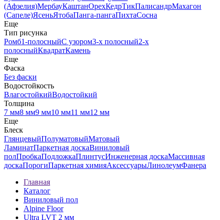
(Афзелия)
Мербау
Каштан
Орех
Кедр
Тик
Палисандр
Махагон
(Сапеле)
Ясень
Ятоба
Панга-панга
Пихта
Сосна
Еще
Тип рисунка
Ромб
1-полосный
С узором
3-х полосный
2-х
полосный
Квадрат
Камень
Еще
Фаска
Без фаски
Водостойкость
Влагостойкий
Водостойкий
Толщина
7 мм
8 мм
9 мм
10 мм
11 мм
12 мм
Еще
Блеск
Глянцевый
Полуматовый
Матовый
Ламинат
Паркетная доска
Виниловый
пол
Пробка
Подложка
Плинтус
Инженерная доска
Массивная
доска
Пороги
Паркетная химия
Аксессуары
Линолеум
Фанера
Главная
Каталог
Виниловый пол
Alpine Floor
Ultra LVT 2 мм