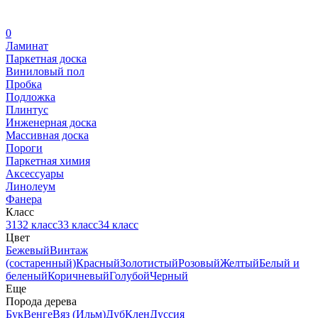
0
Ламинат
Паркетная доска
Виниловый пол
Пробка
Подложка
Плинтус
Инженерная доска
Массивная доска
Пороги
Паркетная химия
Аксессуары
Линолеум
Фанера
Класс
31
32 класс
33 класс
34 класс
Цвет
Бежевый
Винтаж
(состаренный)
Красный
Золотистый
Розовый
Желтый
Белый и
беленый
Коричневый
Голубой
Черный
Еще
Порода дерева
Бук
Венге
Вяз (Ильм)
Дуб
Клен
Дуссия