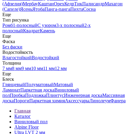
(Афзелия)
Мербау
Каштан
Орех
Кедр
Тик
Палисандр
Махагон
(Сапеле)
Ясень
Ятоба
Панга-панга
Пихта
Сосна
Еще
Тип рисунка
Ромб
1-полосный
С узором
3-х полосный
2-х
полосный
Квадрат
Камень
Еще
Фаска
Без фаски
Водостойкость
Влагостойкий
Водостойкий
Толщина
7 мм
8 мм
9 мм
10 мм
11 мм
12 мм
Еще
Блеск
Глянцевый
Полуматовый
Матовый
Ламинат
Паркетная доска
Виниловый
пол
Пробка
Подложка
Плинтус
Инженерная доска
Массивная
доска
Пороги
Паркетная химия
Аксессуары
Линолеум
Фанера
Главная
Каталог
Виниловый пол
Alpine Floor
Ultra LVT 2 мм