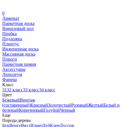
0
Ламинат
Паркетная доска
Виниловый пол
Пробка
Подложка
Плинтус
Инженерная доска
Массивная доска
Пороги
Паркетная химия
Аксессуары
Линолеум
Фанера
Класс
31
32 класс
33 класс
34 класс
Цвет
Бежевый
Винтаж
(состаренный)
Красный
Золотистый
Розовый
Желтый
Белый и
беленый
Коричневый
Голубой
Черный
Еще
Порода дерева
Бук
Венге
Вяз (Ильм)
Дуб
Клен
Дуссия