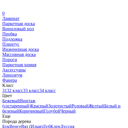
0
Ламинат
Паркетная доска
Виниловый пол
Пробка
Подложка
Плинтус
Инженерная доска
Массивная доска
Пороги
Паркетная химия
Аксессуары
Линолеум
Фанера
Класс
31
32 класс
33 класс
34 класс
Цвет
Бежевый
Винтаж
(состаренный)
Красный
Золотистый
Розовый
Желтый
Белый и
беленый
Коричневый
Голубой
Черный
Еще
Порода дерева
Бук
Венге
Вяз (Ильм)
Дуб
Клен
Дуссия