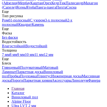
(Афзелия)
Мербау
Каштан
Орех
Кедр
Тик
Палисандр
Махагон
(Сапеле)
Ясень
Ятоба
Панга-панга
Пихта
Сосна
Еще
Тип рисунка
Ромб
1-полосный
С узором
3-х полосный
2-х
полосный
Квадрат
Камень
Еще
Фаска
Без фаски
Водостойкость
Влагостойкий
Водостойкий
Толщина
7 мм
8 мм
9 мм
10 мм
11 мм
12 мм
Еще
Блеск
Глянцевый
Полуматовый
Матовый
Ламинат
Паркетная доска
Виниловый
пол
Пробка
Подложка
Плинтус
Инженерная доска
Массивная
доска
Пороги
Паркетная химия
Аксессуары
Линолеум
Фанера
Главная
Каталог
Виниловый пол
Alpine Floor
Ultra LVT 2 мм