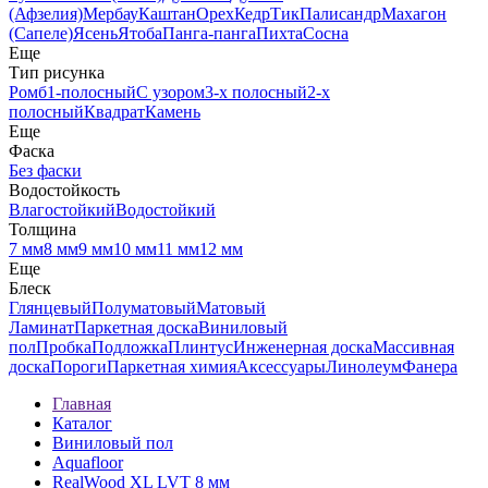
(Афзелия)
Мербау
Каштан
Орех
Кедр
Тик
Палисандр
Махагон
(Сапеле)
Ясень
Ятоба
Панга-панга
Пихта
Сосна
Еще
Тип рисунка
Ромб
1-полосный
С узором
3-х полосный
2-х
полосный
Квадрат
Камень
Еще
Фаска
Без фаски
Водостойкость
Влагостойкий
Водостойкий
Толщина
7 мм
8 мм
9 мм
10 мм
11 мм
12 мм
Еще
Блеск
Глянцевый
Полуматовый
Матовый
Ламинат
Паркетная доска
Виниловый
пол
Пробка
Подложка
Плинтус
Инженерная доска
Массивная
доска
Пороги
Паркетная химия
Аксессуары
Линолеум
Фанера
Главная
Каталог
Виниловый пол
Aquafloor
RealWood XL LVT 8 мм