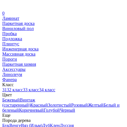
0
Ламинат
Паркетная доска
Виниловый пол
Пробка
Подложка
Плинтус
Инженерная доска
Массивная доска
Пороги
Паркетная химия
Аксессуары
Линолеум
Фанера
Класс
31
32 класс
33 класс
34 класс
Цвет
Бежевый
Винтаж
(состаренный)
Красный
Золотистый
Розовый
Желтый
Белый и
беленый
Коричневый
Голубой
Черный
Еще
Порода дерева
Бук
Венге
Вяз (Ильм)
Дуб
Клен
Дуссия