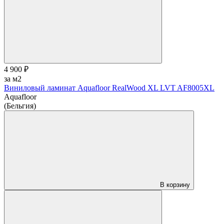
4 900 ₽
за м2
Виниловый ламинат Aquafloor RealWood XL LVT AF8005XL
Aquafloor
(Бельгия)
В корзину