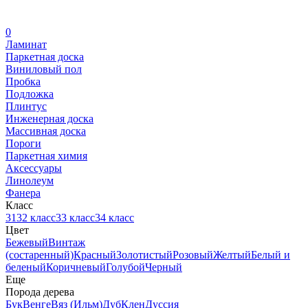
0
Ламинат
Паркетная доска
Виниловый пол
Пробка
Подложка
Плинтус
Инженерная доска
Массивная доска
Пороги
Паркетная химия
Аксессуары
Линолеум
Фанера
Класс
31
32 класс
33 класс
34 класс
Цвет
Бежевый
Винтаж
(состаренный)
Красный
Золотистый
Розовый
Желтый
Белый и
беленый
Коричневый
Голубой
Черный
Еще
Порода дерева
Бук
Венге
Вяз (Ильм)
Дуб
Клен
Дуссия