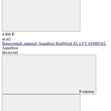
4 900 ₽
за м2
Виниловый ламинат Aquafloor RealWood XL LVT AF8005XL
Aquafloor
(Бельгия)
В корзину