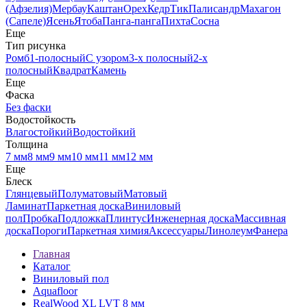
(Афзелия)
Мербау
Каштан
Орех
Кедр
Тик
Палисандр
Махагон
(Сапеле)
Ясень
Ятоба
Панга-панга
Пихта
Сосна
Еще
Тип рисунка
Ромб
1-полосный
С узором
3-х полосный
2-х
полосный
Квадрат
Камень
Еще
Фаска
Без фаски
Водостойкость
Влагостойкий
Водостойкий
Толщина
7 мм
8 мм
9 мм
10 мм
11 мм
12 мм
Еще
Блеск
Глянцевый
Полуматовый
Матовый
Ламинат
Паркетная доска
Виниловый
пол
Пробка
Подложка
Плинтус
Инженерная доска
Массивная
доска
Пороги
Паркетная химия
Аксессуары
Линолеум
Фанера
Главная
Каталог
Виниловый пол
Aquafloor
RealWood XL LVT 8 мм