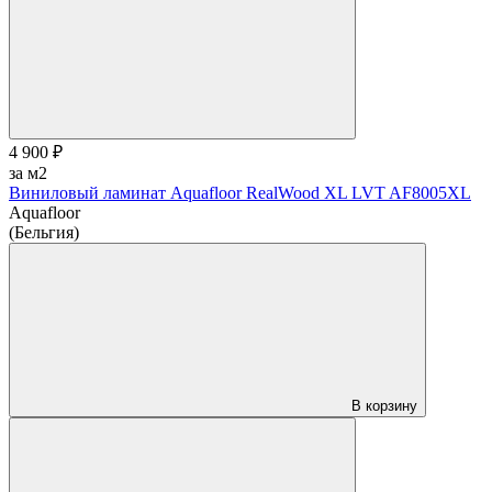
4 900 ₽
за м2
Виниловый ламинат Aquafloor RealWood XL LVT AF8005XL
Aquafloor
(Бельгия)
В корзину