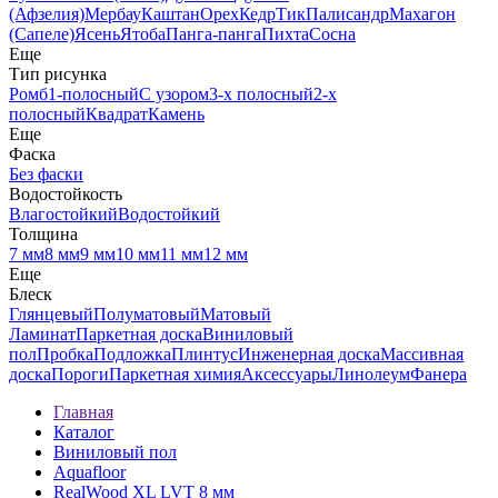
(Афзелия)
Мербау
Каштан
Орех
Кедр
Тик
Палисандр
Махагон
(Сапеле)
Ясень
Ятоба
Панга-панга
Пихта
Сосна
Еще
Тип рисунка
Ромб
1-полосный
С узором
3-х полосный
2-х
полосный
Квадрат
Камень
Еще
Фаска
Без фаски
Водостойкость
Влагостойкий
Водостойкий
Толщина
7 мм
8 мм
9 мм
10 мм
11 мм
12 мм
Еще
Блеск
Глянцевый
Полуматовый
Матовый
Ламинат
Паркетная доска
Виниловый
пол
Пробка
Подложка
Плинтус
Инженерная доска
Массивная
доска
Пороги
Паркетная химия
Аксессуары
Линолеум
Фанера
Главная
Каталог
Виниловый пол
Aquafloor
RealWood XL LVT 8 мм