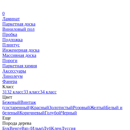
0
Ламинат
Паркетная доска
Виниловый пол
Пробка
Подложка
Плинтус
Инженерная доска
Массивная доска
Пороги
Паркетная химия
Аксессуары
Линолеум
Фанера
Класс
31
32 класс
33 класс
34 класс
Цвет
Бежевый
Винтаж
(состаренный)
Красный
Золотистый
Розовый
Желтый
Белый и
беленый
Коричневый
Голубой
Черный
Еще
Порода дерева
Бук
Венге
Вяз (Ильм)
Дуб
Клен
Дуссия