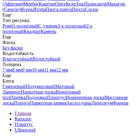
(Афзелия)
Мербау
Каштан
Орех
Кедр
Тик
Палисандр
Махагон
(Сапеле)
Ясень
Ятоба
Панга-панга
Пихта
Сосна
Еще
Тип рисунка
Ромб
1-полосный
С узором
3-х полосный
2-х
полосный
Квадрат
Камень
Еще
Фаска
Без фаски
Водостойкость
Влагостойкий
Водостойкий
Толщина
7 мм
8 мм
9 мм
10 мм
11 мм
12 мм
Еще
Блеск
Глянцевый
Полуматовый
Матовый
Ламинат
Паркетная доска
Виниловый
пол
Пробка
Подложка
Плинтус
Инженерная доска
Массивная
доска
Пороги
Паркетная химия
Аксессуары
Линолеум
Фанера
Главная
Каталог
Плинтус
Ultrawood