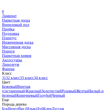
0
Ламинат
Паркетная доска
Виниловый пол
Пробка
Подложка
Плинтус
Инженерная доска
Массивная доска
Пороги
Паркетная химия
Аксессуары
Линолеум
Фанера
Класс
31
32 класс
33 класс
34 класс
Цвет
Бежевый
Винтаж
(состаренный)
Красный
Золотистый
Розовый
Желтый
Белый и
беленый
Коричневый
Голубой
Черный
Еще
Порода дерева
Бук
Венге
Вяз (Ильм)
Дуб
Клен
Дуссия