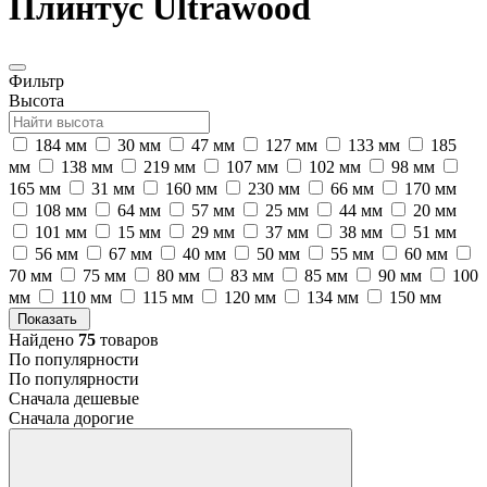
Плинтус Ultrawood
Фильтр
Высота
184 мм
30 мм
47 мм
127 мм
133 мм
185
мм
138 мм
219 мм
107 мм
102 мм
98 мм
165 мм
31 мм
160 мм
230 мм
66 мм
170 мм
108 мм
64 мм
57 мм
25 мм
44 мм
20 мм
101 мм
15 мм
29 мм
37 мм
38 мм
51 мм
56 мм
67 мм
40 мм
50 мм
55 мм
60 мм
70 мм
75 мм
80 мм
83 мм
85 мм
90 мм
100
мм
110 мм
115 мм
120 мм
134 мм
150 мм
Показать
Найдено
75
товаров
По популярности
По популярности
Сначала дешевые
Сначала дорогие