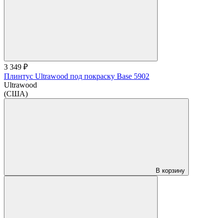
3 349 ₽
Плинтус Ultrawood под покраску Base 5902
Ultrawood
(США)
В корзину