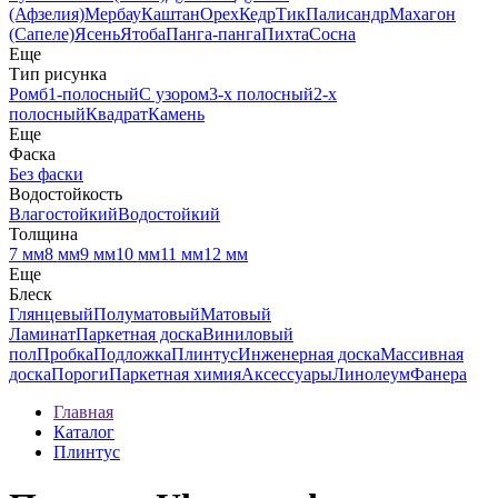
(Афзелия)
Мербау
Каштан
Орех
Кедр
Тик
Палисандр
Махагон
(Сапеле)
Ясень
Ятоба
Панга-панга
Пихта
Сосна
Еще
Тип рисунка
Ромб
1-полосный
С узором
3-х полосный
2-х
полосный
Квадрат
Камень
Еще
Фаска
Без фаски
Водостойкость
Влагостойкий
Водостойкий
Толщина
7 мм
8 мм
9 мм
10 мм
11 мм
12 мм
Еще
Блеск
Глянцевый
Полуматовый
Матовый
Ламинат
Паркетная доска
Виниловый
пол
Пробка
Подложка
Плинтус
Инженерная доска
Массивная
доска
Пороги
Паркетная химия
Аксессуары
Линолеум
Фанера
Главная
Каталог
Плинтус