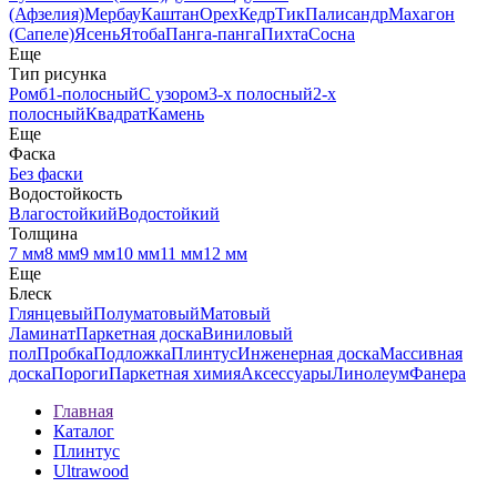
(Афзелия)
Мербау
Каштан
Орех
Кедр
Тик
Палисандр
Махагон
(Сапеле)
Ясень
Ятоба
Панга-панга
Пихта
Сосна
Еще
Тип рисунка
Ромб
1-полосный
С узором
3-х полосный
2-х
полосный
Квадрат
Камень
Еще
Фаска
Без фаски
Водостойкость
Влагостойкий
Водостойкий
Толщина
7 мм
8 мм
9 мм
10 мм
11 мм
12 мм
Еще
Блеск
Глянцевый
Полуматовый
Матовый
Ламинат
Паркетная доска
Виниловый
пол
Пробка
Подложка
Плинтус
Инженерная доска
Массивная
доска
Пороги
Паркетная химия
Аксессуары
Линолеум
Фанера
Главная
Каталог
Плинтус
Ultrawood