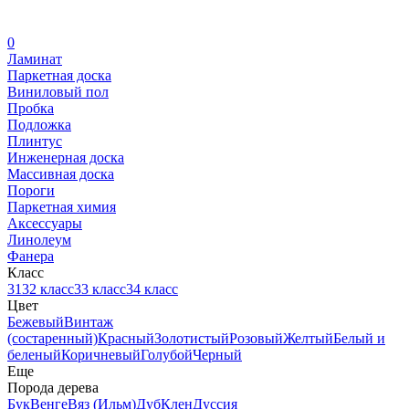
0
Ламинат
Паркетная доска
Виниловый пол
Пробка
Подложка
Плинтус
Инженерная доска
Массивная доска
Пороги
Паркетная химия
Аксессуары
Линолеум
Фанера
Класс
31
32 класс
33 класс
34 класс
Цвет
Бежевый
Винтаж
(состаренный)
Красный
Золотистый
Розовый
Желтый
Белый и
беленый
Коричневый
Голубой
Черный
Еще
Порода дерева
Бук
Венге
Вяз (Ильм)
Дуб
Клен
Дуссия