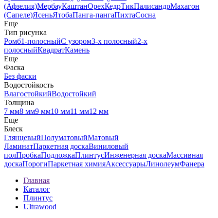
(Афзелия)
Мербау
Каштан
Орех
Кедр
Тик
Палисандр
Махагон
(Сапеле)
Ясень
Ятоба
Панга-панга
Пихта
Сосна
Еще
Тип рисунка
Ромб
1-полосный
С узором
3-х полосный
2-х
полосный
Квадрат
Камень
Еще
Фаска
Без фаски
Водостойкость
Влагостойкий
Водостойкий
Толщина
7 мм
8 мм
9 мм
10 мм
11 мм
12 мм
Еще
Блеск
Глянцевый
Полуматовый
Матовый
Ламинат
Паркетная доска
Виниловый
пол
Пробка
Подложка
Плинтус
Инженерная доска
Массивная
доска
Пороги
Паркетная химия
Аксессуары
Линолеум
Фанера
Главная
Каталог
Плинтус
Ultrawood