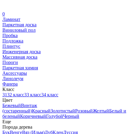
0
Ламинат
Паркетная доска
Виниловый пол
Пробка
Подложка
Плинтус
Инженерная доска
Массивная доска
Пороги
Паркетная химия
Аксессуары
Линолеум
Фанера
Класс
31
32 класс
33 класс
34 класс
Цвет
Бежевый
Винтаж
(состаренный)
Красный
Золотистый
Розовый
Желтый
Белый и
беленый
Коричневый
Голубой
Черный
Еще
Порода дерева
Бук
Венге
Вяз (Ильм)
Дуб
Клен
Дуссия