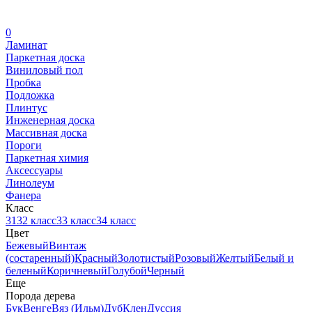
0
Ламинат
Паркетная доска
Виниловый пол
Пробка
Подложка
Плинтус
Инженерная доска
Массивная доска
Пороги
Паркетная химия
Аксессуары
Линолеум
Фанера
Класс
31
32 класс
33 класс
34 класс
Цвет
Бежевый
Винтаж
(состаренный)
Красный
Золотистый
Розовый
Желтый
Белый и
беленый
Коричневый
Голубой
Черный
Еще
Порода дерева
Бук
Венге
Вяз (Ильм)
Дуб
Клен
Дуссия