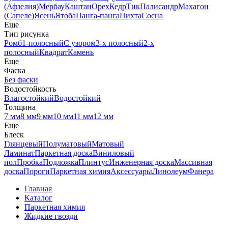
(Афзелия)
Мербау
Каштан
Орех
Кедр
Тик
Палисандр
Махагон
(Сапеле)
Ясень
Ятоба
Панга-панга
Пихта
Сосна
Еще
Тип рисунка
Ромб
1-полосный
С узором
3-х полосный
2-х
полосный
Квадрат
Камень
Еще
Фаска
Без фаски
Водостойкость
Влагостойкий
Водостойкий
Толщина
7 мм
8 мм
9 мм
10 мм
11 мм
12 мм
Еще
Блеск
Глянцевый
Полуматовый
Матовый
Ламинат
Паркетная доска
Виниловый
пол
Пробка
Подложка
Плинтус
Инженерная доска
Массивная
доска
Пороги
Паркетная химия
Аксессуары
Линолеум
Фанера
Главная
Каталог
Паркетная химия
Жидкие гвозди