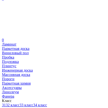
0
Ламинат
Паркетная доска
Виниловый пол
Пробка
Подложка
Плинтус
Инженерная доска
Массивная доска
Пороги
Паркетная химия
Аксессуары
Линолеум
Фанера
Класс
31
32 класс
33 класс
34 класс