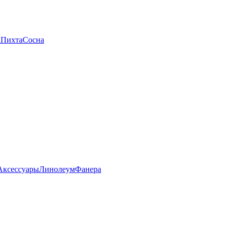
а
Пихта
Сосна
Аксессуары
Линолеум
Фанера