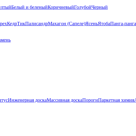
елтый
Белый и беленый
Коричневый
Голубой
Черный
рех
Кедр
Тик
Палисандр
Махагон (Сапеле)
Ясень
Ятоба
Панга-панг
амень
нтус
Инженерная доска
Массивная доска
Пороги
Паркетная химия