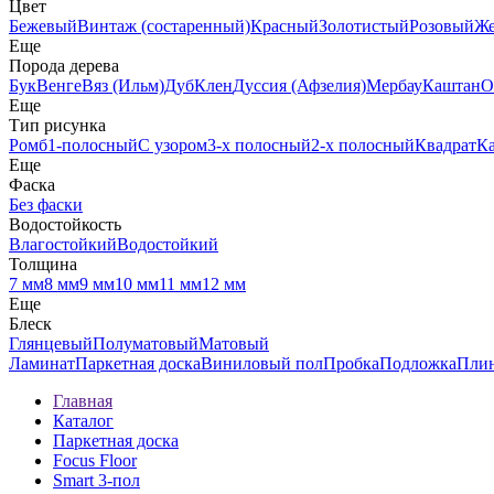
Цвет
Бежевый
Винтаж (состаренный)
Красный
Золотистый
Розовый
Ж
Еще
Порода дерева
Бук
Венге
Вяз (Ильм)
Дуб
Клен
Дуссия (Афзелия)
Мербау
Каштан
О
Еще
Тип рисунка
Ромб
1-полосный
С узором
3-х полосный
2-х полосный
Квадрат
К
Еще
Фаска
Без фаски
Водостойкость
Влагостойкий
Водостойкий
Толщина
7 мм
8 мм
9 мм
10 мм
11 мм
12 мм
Еще
Блеск
Глянцевый
Полуматовый
Матовый
Ламинат
Паркетная доска
Виниловый пол
Пробка
Подложка
Пли
Главная
Каталог
Паркетная доска
Focus Floor
Smart 3-пол