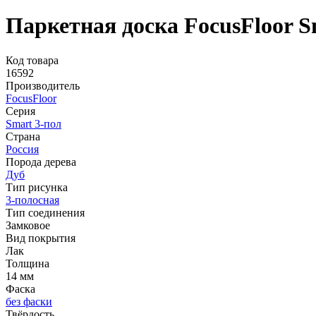
Паркетная доска FocusFloor S
Код товара
16592
Производитель
FocusFloor
Серия
Smart 3-пол
Страна
Россия
Порода дерева
Дуб
Тип рисунка
3-полосная
Тип соединения
Замковое
Вид покрытия
Лак
Толщина
14 мм
Фаска
без фаски
Твёрдость