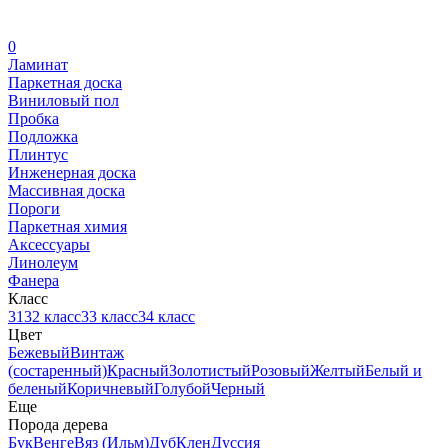
0
Ламинат
Паркетная доска
Виниловый пол
Пробка
Подложка
Плинтус
Инженерная доска
Массивная доска
Пороги
Паркетная химия
Аксессуары
Линолеум
Фанера
Класс
31
32 класс
33 класс
34 класс
Цвет
Бежевый
Винтаж
(состаренный)
Красный
Золотистый
Розовый
Желтый
Белый и
беленый
Коричневый
Голубой
Черный
Еще
Порода дерева
Бук
Венге
Вяз (Ильм)
Дуб
Клен
Дуссия