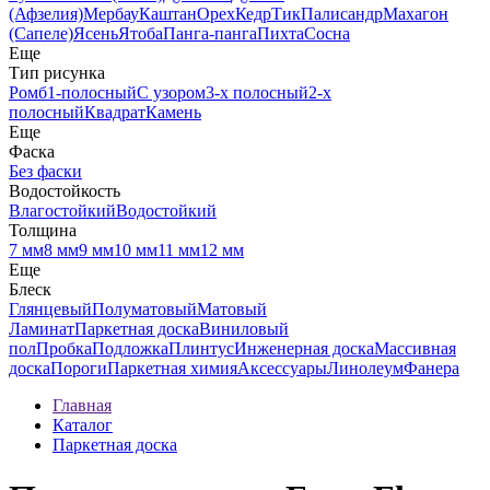
(Афзелия)
Мербау
Каштан
Орех
Кедр
Тик
Палисандр
Махагон
(Сапеле)
Ясень
Ятоба
Панга-панга
Пихта
Сосна
Еще
Тип рисунка
Ромб
1-полосный
С узором
3-х полосный
2-х
полосный
Квадрат
Камень
Еще
Фаска
Без фаски
Водостойкость
Влагостойкий
Водостойкий
Толщина
7 мм
8 мм
9 мм
10 мм
11 мм
12 мм
Еще
Блеск
Глянцевый
Полуматовый
Матовый
Ламинат
Паркетная доска
Виниловый
пол
Пробка
Подложка
Плинтус
Инженерная доска
Массивная
доска
Пороги
Паркетная химия
Аксессуары
Линолеум
Фанера
Главная
Каталог
Паркетная доска