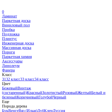
0
Ламинат
Паркетная доска
Виниловый пол
Пробка
Подложка
Плинтус
Инженерная доска
Массивная доска
Пороги
Паркетная химия
Аксессуары
Линолеум
Фанера
Класс
31
32 класс
33 класс
34 класс
Цвет
Бежевый
Винтаж
(состаренный)
Красный
Золотистый
Розовый
Желтый
Белый и
беленый
Коричневый
Голубой
Черный
Еще
Порода дерева
Бук
Венге
Вяз (Ильм)
Дуб
Клен
Дуссия