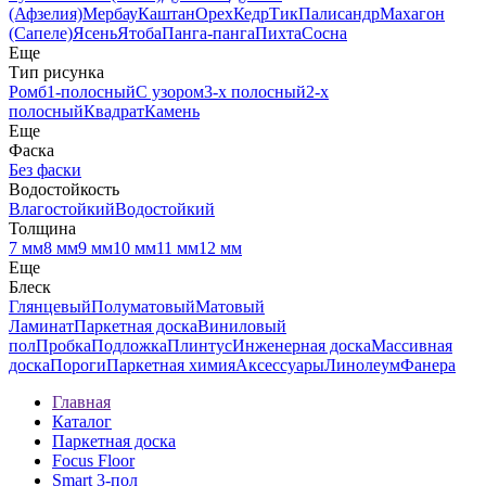
(Афзелия)
Мербау
Каштан
Орех
Кедр
Тик
Палисандр
Махагон
(Сапеле)
Ясень
Ятоба
Панга-панга
Пихта
Сосна
Еще
Тип рисунка
Ромб
1-полосный
С узором
3-х полосный
2-х
полосный
Квадрат
Камень
Еще
Фаска
Без фаски
Водостойкость
Влагостойкий
Водостойкий
Толщина
7 мм
8 мм
9 мм
10 мм
11 мм
12 мм
Еще
Блеск
Глянцевый
Полуматовый
Матовый
Ламинат
Паркетная доска
Виниловый
пол
Пробка
Подложка
Плинтус
Инженерная доска
Массивная
доска
Пороги
Паркетная химия
Аксессуары
Линолеум
Фанера
Главная
Каталог
Паркетная доска
Focus Floor
Smart 3-пол