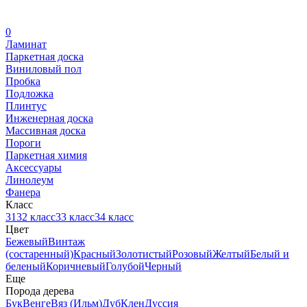
0
Ламинат
Паркетная доска
Виниловый пол
Пробка
Подложка
Плинтус
Инженерная доска
Массивная доска
Пороги
Паркетная химия
Аксессуары
Линолеум
Фанера
Класс
31
32 класс
33 класс
34 класс
Цвет
Бежевый
Винтаж
(состаренный)
Красный
Золотистый
Розовый
Желтый
Белый и
беленый
Коричневый
Голубой
Черный
Еще
Порода дерева
Бук
Венге
Вяз (Ильм)
Дуб
Клен
Дуссия