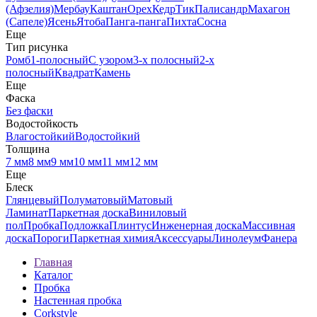
(Афзелия)
Мербау
Каштан
Орех
Кедр
Тик
Палисандр
Махагон
(Сапеле)
Ясень
Ятоба
Панга-панга
Пихта
Сосна
Еще
Тип рисунка
Ромб
1-полосный
С узором
3-х полосный
2-х
полосный
Квадрат
Камень
Еще
Фаска
Без фаски
Водостойкость
Влагостойкий
Водостойкий
Толщина
7 мм
8 мм
9 мм
10 мм
11 мм
12 мм
Еще
Блеск
Глянцевый
Полуматовый
Матовый
Ламинат
Паркетная доска
Виниловый
пол
Пробка
Подложка
Плинтус
Инженерная доска
Массивная
доска
Пороги
Паркетная химия
Аксессуары
Линолеум
Фанера
Главная
Каталог
Пробка
Настенная пробка
Corkstyle