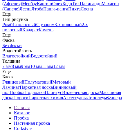
(Афзелия)
Мербау
Каштан
Орех
Кедр
Тик
Палисандр
Махагон
(Сапеле)
Ясень
Ятоба
Панга-панга
Пихта
Сосна
Еще
Тип рисунка
Ромб
1-полосный
С узором
3-х полосный
2-х
полосный
Квадрат
Камень
Еще
Фаска
Без фаски
Водостойкость
Влагостойкий
Водостойкий
Толщина
7 мм
8 мм
9 мм
10 мм
11 мм
12 мм
Еще
Блеск
Глянцевый
Полуматовый
Матовый
Ламинат
Паркетная доска
Виниловый
пол
Пробка
Подложка
Плинтус
Инженерная доска
Массивная
доска
Пороги
Паркетная химия
Аксессуары
Линолеум
Фанера
Главная
Каталог
Пробка
Настенная пробка
Corkstyle