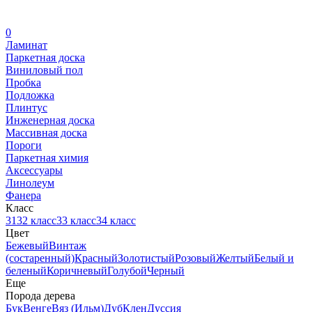
0
Ламинат
Паркетная доска
Виниловый пол
Пробка
Подложка
Плинтус
Инженерная доска
Массивная доска
Пороги
Паркетная химия
Аксессуары
Линолеум
Фанера
Класс
31
32 класс
33 класс
34 класс
Цвет
Бежевый
Винтаж
(состаренный)
Красный
Золотистый
Розовый
Желтый
Белый и
беленый
Коричневый
Голубой
Черный
Еще
Порода дерева
Бук
Венге
Вяз (Ильм)
Дуб
Клен
Дуссия