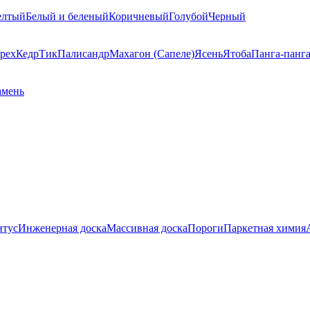
елтый
Белый и беленый
Коричневый
Голубой
Черный
рех
Кедр
Тик
Палисандр
Махагон (Сапеле)
Ясень
Ятоба
Панга-панг
амень
нтус
Инженерная доска
Массивная доска
Пороги
Паркетная химия