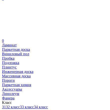
0
Ламинат
Паркетная доска
Виниловый пол
Пробка
Подложка
Плинтус
Инженерная доска
Массивная доска
Пороги
Паркетная химия
Аксессуары
Линолеум
Фанера
Класс
31
32 класс
33 класс
34 класс