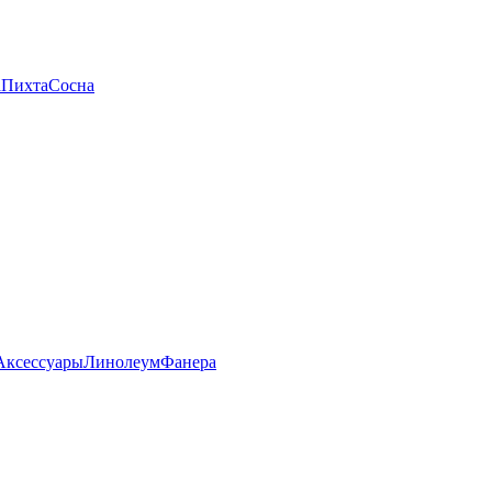
а
Пихта
Сосна
Аксессуары
Линолеум
Фанера