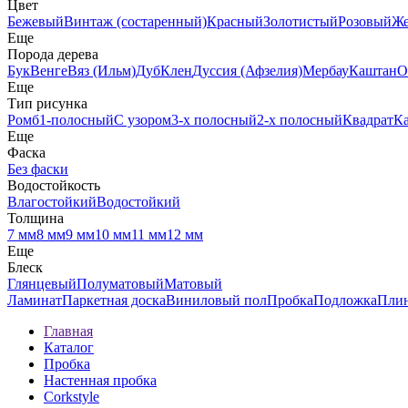
Цвет
Бежевый
Винтаж (состаренный)
Красный
Золотистый
Розовый
Ж
Еще
Порода дерева
Бук
Венге
Вяз (Ильм)
Дуб
Клен
Дуссия (Афзелия)
Мербау
Каштан
О
Еще
Тип рисунка
Ромб
1-полосный
С узором
3-х полосный
2-х полосный
Квадрат
К
Еще
Фаска
Без фаски
Водостойкость
Влагостойкий
Водостойкий
Толщина
7 мм
8 мм
9 мм
10 мм
11 мм
12 мм
Еще
Блеск
Глянцевый
Полуматовый
Матовый
Ламинат
Паркетная доска
Виниловый пол
Пробка
Подложка
Пли
Главная
Каталог
Пробка
Настенная пробка
Corkstyle