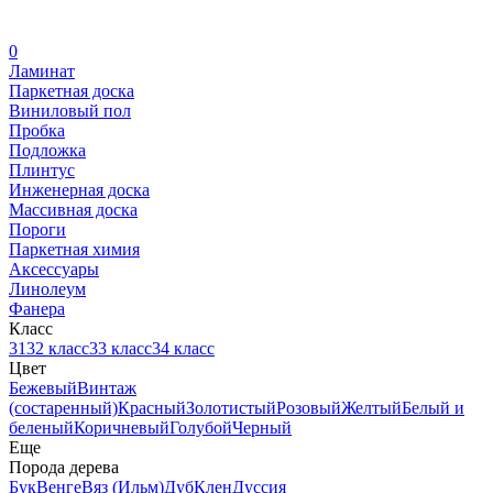
0
Ламинат
Паркетная доска
Виниловый пол
Пробка
Подложка
Плинтус
Инженерная доска
Массивная доска
Пороги
Паркетная химия
Аксессуары
Линолеум
Фанера
Класс
31
32 класс
33 класс
34 класс
Цвет
Бежевый
Винтаж
(состаренный)
Красный
Золотистый
Розовый
Желтый
Белый и
беленый
Коричневый
Голубой
Черный
Еще
Порода дерева
Бук
Венге
Вяз (Ильм)
Дуб
Клен
Дуссия