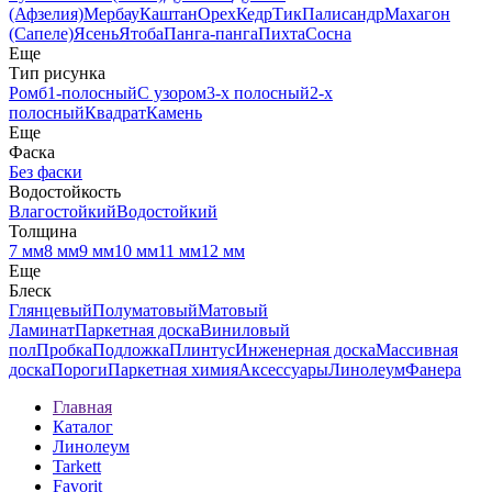
(Афзелия)
Мербау
Каштан
Орех
Кедр
Тик
Палисандр
Махагон
(Сапеле)
Ясень
Ятоба
Панга-панга
Пихта
Сосна
Еще
Тип рисунка
Ромб
1-полосный
С узором
3-х полосный
2-х
полосный
Квадрат
Камень
Еще
Фаска
Без фаски
Водостойкость
Влагостойкий
Водостойкий
Толщина
7 мм
8 мм
9 мм
10 мм
11 мм
12 мм
Еще
Блеск
Глянцевый
Полуматовый
Матовый
Ламинат
Паркетная доска
Виниловый
пол
Пробка
Подложка
Плинтус
Инженерная доска
Массивная
доска
Пороги
Паркетная химия
Аксессуары
Линолеум
Фанера
Главная
Каталог
Линолеум
Tarkett
Favorit