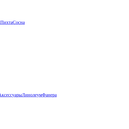
а
Пихта
Сосна
Аксессуары
Линолеум
Фанера