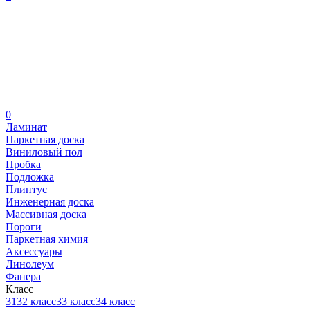
0
Ламинат
Паркетная доска
Виниловый пол
Пробка
Подложка
Плинтус
Инженерная доска
Массивная доска
Пороги
Паркетная химия
Аксессуары
Линолеум
Фанера
Класс
31
32 класс
33 класс
34 класс