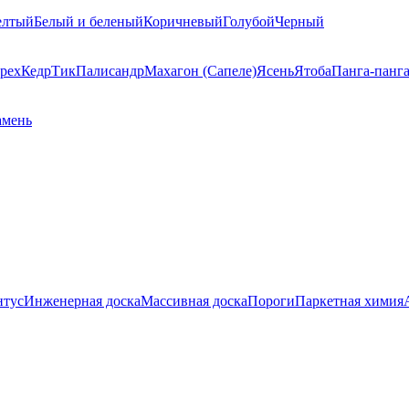
елтый
Белый и беленый
Коричневый
Голубой
Черный
рех
Кедр
Тик
Палисандр
Махагон (Сапеле)
Ясень
Ятоба
Панга-панг
амень
нтус
Инженерная доска
Массивная доска
Пороги
Паркетная химия