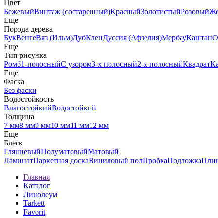
Цвет
Бежевый
Винтаж (состаренный)
Красный
Золотистый
Розовый
Ж
Еще
Порода дерева
Бук
Венге
Вяз (Ильм)
Дуб
Клен
Дуссия (Афзелия)
Мербау
Каштан
О
Еще
Тип рисунка
Ромб
1-полосный
С узором
3-х полосный
2-х полосный
Квадрат
К
Еще
Фаска
Без фаски
Водостойкость
Влагостойкий
Водостойкий
Толщина
7 мм
8 мм
9 мм
10 мм
11 мм
12 мм
Еще
Блеск
Глянцевый
Полуматовый
Матовый
Ламинат
Паркетная доска
Виниловый пол
Пробка
Подложка
Пли
Главная
Каталог
Линолеум
Tarkett
Favorit