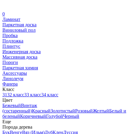
0
Ламинат
Паркетная доска
Виниловый пол
Пробка
Подложка
Плинтус
Инженерная доска
Массивная доска
Пороги
Паркетная химия
Аксессуары
Линолеум
Фанера
Класс
31
32 класс
33 класс
34 класс
Цвет
Бежевый
Винтаж
(состаренный)
Красный
Золотистый
Розовый
Желтый
Белый и
беленый
Коричневый
Голубой
Черный
Еще
Порода дерева
Бук
Венге
Вяз (Ильм)
Дуб
Клен
Дуссия