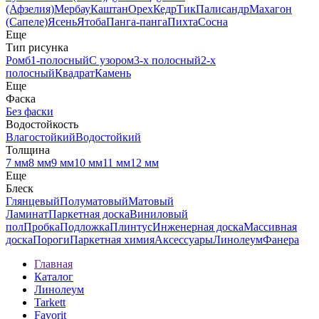
(Афзелия)
Мербау
Каштан
Орех
Кедр
Тик
Палисандр
Махагон
(Сапеле)
Ясень
Ятоба
Панга-панга
Пихта
Сосна
Еще
Тип рисунка
Ромб
1-полосный
С узором
3-х полосный
2-х
полосный
Квадрат
Камень
Еще
Фаска
Без фаски
Водостойкость
Влагостойкий
Водостойкий
Толщина
7 мм
8 мм
9 мм
10 мм
11 мм
12 мм
Еще
Блеск
Глянцевый
Полуматовый
Матовый
Ламинат
Паркетная доска
Виниловый
пол
Пробка
Подложка
Плинтус
Инженерная доска
Массивная
доска
Пороги
Паркетная химия
Аксессуары
Линолеум
Фанера
Главная
Каталог
Линолеум
Tarkett
Favorit