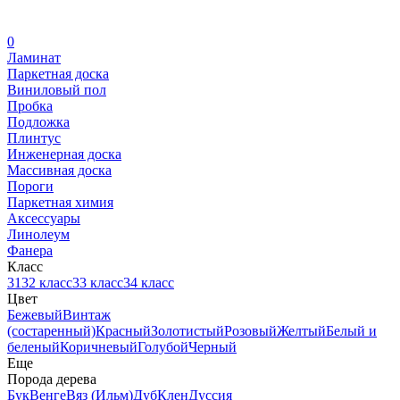
0
Ламинат
Паркетная доска
Виниловый пол
Пробка
Подложка
Плинтус
Инженерная доска
Массивная доска
Пороги
Паркетная химия
Аксессуары
Линолеум
Фанера
Класс
31
32 класс
33 класс
34 класс
Цвет
Бежевый
Винтаж
(состаренный)
Красный
Золотистый
Розовый
Желтый
Белый и
беленый
Коричневый
Голубой
Черный
Еще
Порода дерева
Бук
Венге
Вяз (Ильм)
Дуб
Клен
Дуссия