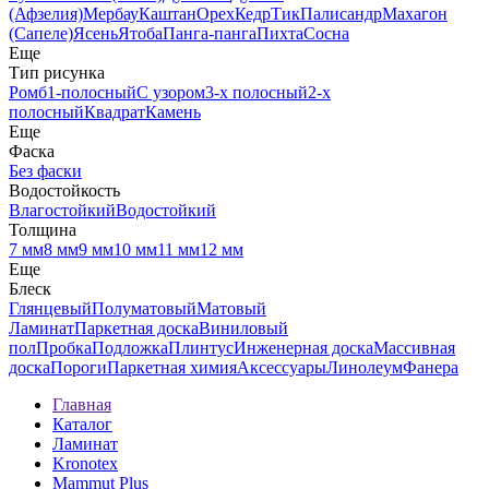
(Афзелия)
Мербау
Каштан
Орех
Кедр
Тик
Палисандр
Махагон
(Сапеле)
Ясень
Ятоба
Панга-панга
Пихта
Сосна
Еще
Тип рисунка
Ромб
1-полосный
С узором
3-х полосный
2-х
полосный
Квадрат
Камень
Еще
Фаска
Без фаски
Водостойкость
Влагостойкий
Водостойкий
Толщина
7 мм
8 мм
9 мм
10 мм
11 мм
12 мм
Еще
Блеск
Глянцевый
Полуматовый
Матовый
Ламинат
Паркетная доска
Виниловый
пол
Пробка
Подложка
Плинтус
Инженерная доска
Массивная
доска
Пороги
Паркетная химия
Аксессуары
Линолеум
Фанера
Главная
Каталог
Ламинат
Kronotex
Mammut Plus