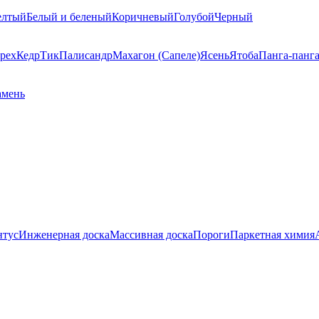
елтый
Белый и беленый
Коричневый
Голубой
Черный
рех
Кедр
Тик
Палисандр
Махагон (Сапеле)
Ясень
Ятоба
Панга-панг
амень
нтус
Инженерная доска
Массивная доска
Пороги
Паркетная химия