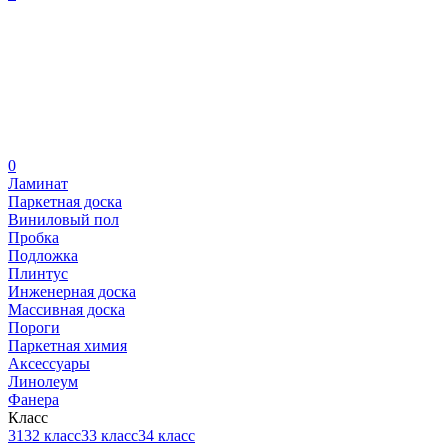
0
Ламинат
Паркетная доска
Виниловый пол
Пробка
Подложка
Плинтус
Инженерная доска
Массивная доска
Пороги
Паркетная химия
Аксессуары
Линолеум
Фанера
Класс
31
32 класс
33 класс
34 класс