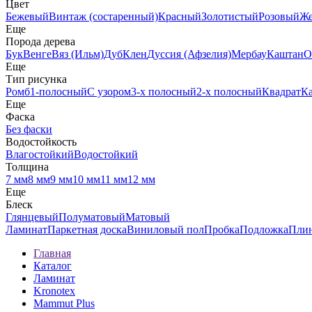
Цвет
Бежевый
Винтаж (состаренный)
Красный
Золотистый
Розовый
Ж
Еще
Порода дерева
Бук
Венге
Вяз (Ильм)
Дуб
Клен
Дуссия (Афзелия)
Мербау
Каштан
О
Еще
Тип рисунка
Ромб
1-полосный
С узором
3-х полосный
2-х полосный
Квадрат
К
Еще
Фаска
Без фаски
Водостойкость
Влагостойкий
Водостойкий
Толщина
7 мм
8 мм
9 мм
10 мм
11 мм
12 мм
Еще
Блеск
Глянцевый
Полуматовый
Матовый
Ламинат
Паркетная доска
Виниловый пол
Пробка
Подложка
Пли
Главная
Каталог
Ламинат
Kronotex
Mammut Plus