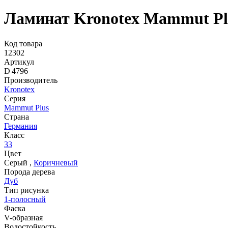
Ламинат Kronotex Mammut Plu
Код товара
12302
Артикул
D 4796
Производитель
Kronotex
Серия
Mammut Plus
Страна
Германия
Класс
33
Цвет
Серый
,
Коричневый
Порода дерева
Дуб
Тип рисунка
1-полосный
Фаска
V-образная
Водостойкость