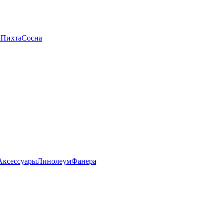
а
Пихта
Сосна
Аксессуары
Линолеум
Фанера