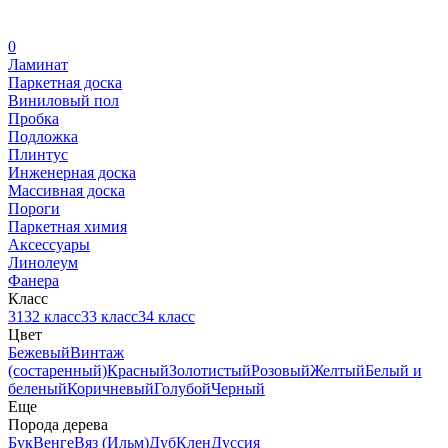
0
Ламинат
Паркетная доска
Виниловый пол
Пробка
Подложка
Плинтус
Инженерная доска
Массивная доска
Пороги
Паркетная химия
Аксессуары
Линолеум
Фанера
Класс
31
32 класс
33 класс
34 класс
Цвет
Бежевый
Винтаж
(состаренный)
Красный
Золотистый
Розовый
Желтый
Белый и
беленый
Коричневый
Голубой
Черный
Еще
Порода дерева
Бук
Венге
Вяз (Ильм)
Дуб
Клен
Дуссия