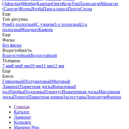
(Афзелия)
Мербау
Каштан
Орех
Кедр
Тик
Палисандр
Махагон
(Сапеле)
Ясень
Ятоба
Панга-панга
Пихта
Сосна
Еще
Тип рисунка
Ромб
1-полосный
С узором
3-х полосный
2-х
полосный
Квадрат
Камень
Еще
Фаска
Без фаски
Водостойкость
Влагостойкий
Водостойкий
Толщина
7 мм
8 мм
9 мм
10 мм
11 мм
12 мм
Еще
Блеск
Глянцевый
Полуматовый
Матовый
Ламинат
Паркетная доска
Виниловый
пол
Пробка
Подложка
Плинтус
Инженерная доска
Массивная
доска
Пороги
Паркетная химия
Аксессуары
Линолеум
Фанера
Главная
Каталог
Ламинат
Kronotex
Mammut Plus