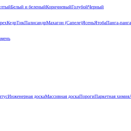
елтый
Белый и беленый
Коричневый
Голубой
Черный
рех
Кедр
Тик
Палисандр
Махагон (Сапеле)
Ясень
Ятоба
Панга-панг
амень
нтус
Инженерная доска
Массивная доска
Пороги
Паркетная химия