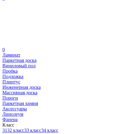
0
Ламинат
Паркетная доска
Виниловый пол
Пробка
Подложка
Плинтус
Инженерная доска
Массивная доска
Пороги
Паркетная химия
Аксессуары
Линолеум
Фанера
Класс
31
32 класс
33 класс
34 класс