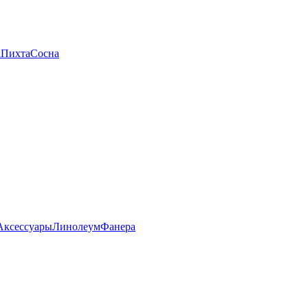
а
Пихта
Сосна
Аксессуары
Линолеум
Фанера