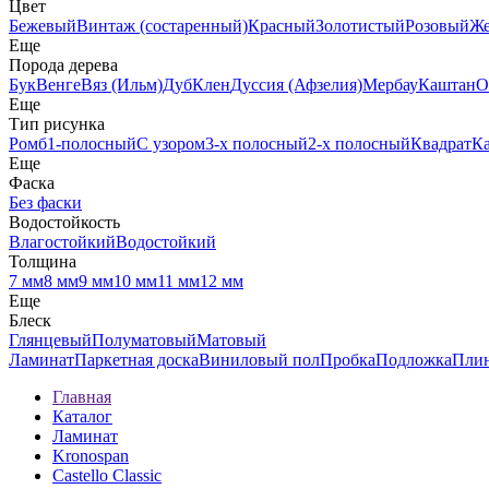
Цвет
Бежевый
Винтаж (состаренный)
Красный
Золотистый
Розовый
Ж
Еще
Порода дерева
Бук
Венге
Вяз (Ильм)
Дуб
Клен
Дуссия (Афзелия)
Мербау
Каштан
О
Еще
Тип рисунка
Ромб
1-полосный
С узором
3-х полосный
2-х полосный
Квадрат
К
Еще
Фаска
Без фаски
Водостойкость
Влагостойкий
Водостойкий
Толщина
7 мм
8 мм
9 мм
10 мм
11 мм
12 мм
Еще
Блеск
Глянцевый
Полуматовый
Матовый
Ламинат
Паркетная доска
Виниловый пол
Пробка
Подложка
Пли
Главная
Каталог
Ламинат
Kronospan
Castello Classic