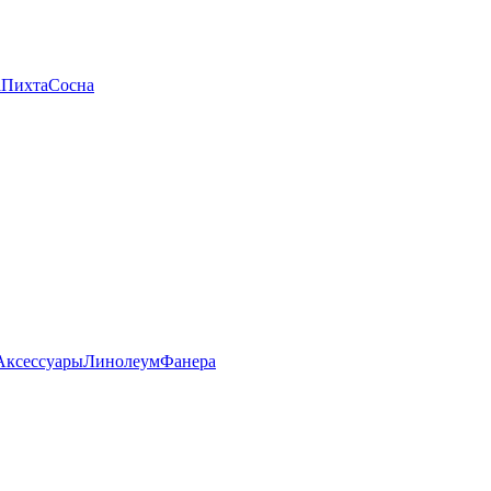
а
Пихта
Сосна
Аксессуары
Линолеум
Фанера