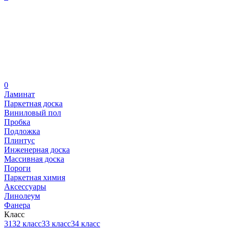
0
Ламинат
Паркетная доска
Виниловый пол
Пробка
Подложка
Плинтус
Инженерная доска
Массивная доска
Пороги
Паркетная химия
Аксессуары
Линолеум
Фанера
Класс
31
32 класс
33 класс
34 класс