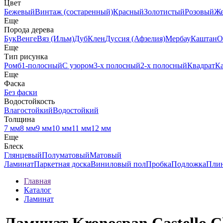
Цвет
Бежевый
Винтаж (состаренный)
Красный
Золотистый
Розовый
Ж
Еще
Порода дерева
Бук
Венге
Вяз (Ильм)
Дуб
Клен
Дуссия (Афзелия)
Мербау
Каштан
О
Еще
Тип рисунка
Ромб
1-полосный
С узором
3-х полосный
2-х полосный
Квадрат
К
Еще
Фаска
Без фаски
Водостойкость
Влагостойкий
Водостойкий
Толщина
7 мм
8 мм
9 мм
10 мм
11 мм
12 мм
Еще
Блеск
Глянцевый
Полуматовый
Матовый
Ламинат
Паркетная доска
Виниловый пол
Пробка
Подложка
Пли
Главная
Каталог
Ламинат