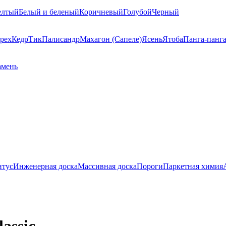
елтый
Белый и беленый
Коричневый
Голубой
Черный
рех
Кедр
Тик
Палисандр
Махагон (Сапеле)
Ясень
Ятоба
Панга-панг
амень
нтус
Инженерная доска
Массивная доска
Пороги
Паркетная химия