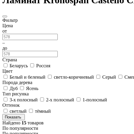
Ламинат Kronospan Castello Cl
Фильтр
Цена
от
–
до
Страна
Беларусь
Россия
Цвет
Белый и беленый
светло-коричневый
Серый
Сме
Порода дерева
Дуб
Ясень
Тип рисунка
3-х полосный
2-х полосный
1-полосный
Оттенок
светлый
тёмный
Показать
Найдено
15
товаров
По популярности
По популярности