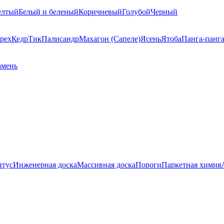
елтый
Белый и беленый
Коричневый
Голубой
Черный
рех
Кедр
Тик
Палисандр
Махагон (Сапеле)
Ясень
Ятоба
Панга-панг
амень
нтус
Инженерная доска
Массивная доска
Пороги
Паркетная химия