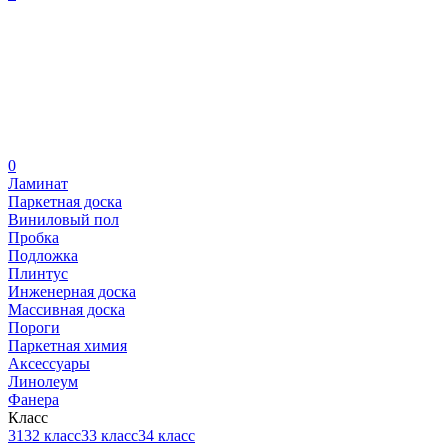
0
Ламинат
Паркетная доска
Виниловый пол
Пробка
Подложка
Плинтус
Инженерная доска
Массивная доска
Пороги
Паркетная химия
Аксессуары
Линолеум
Фанера
Класс
31
32 класс
33 класс
34 класс