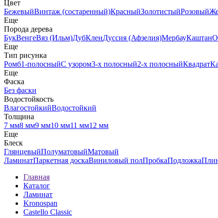
Цвет
Бежевый
Винтаж (состаренный)
Красный
Золотистый
Розовый
Ж
Еще
Порода дерева
Бук
Венге
Вяз (Ильм)
Дуб
Клен
Дуссия (Афзелия)
Мербау
Каштан
О
Еще
Тип рисунка
Ромб
1-полосный
С узором
3-х полосный
2-х полосный
Квадрат
К
Еще
Фаска
Без фаски
Водостойкость
Влагостойкий
Водостойкий
Толщина
7 мм
8 мм
9 мм
10 мм
11 мм
12 мм
Еще
Блеск
Глянцевый
Полуматовый
Матовый
Ламинат
Паркетная доска
Виниловый пол
Пробка
Подложка
Пли
Главная
Каталог
Ламинат
Kronospan
Castello Classic