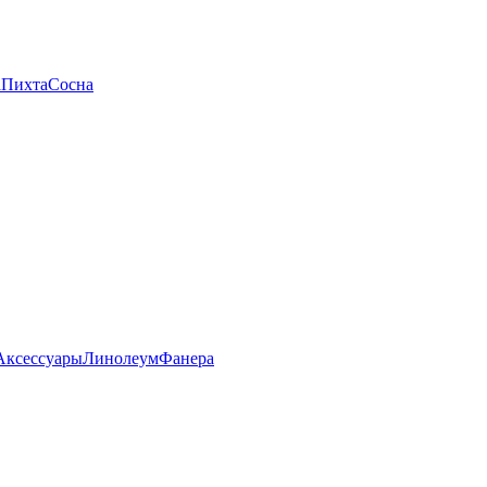
а
Пихта
Сосна
Аксессуары
Линолеум
Фанера