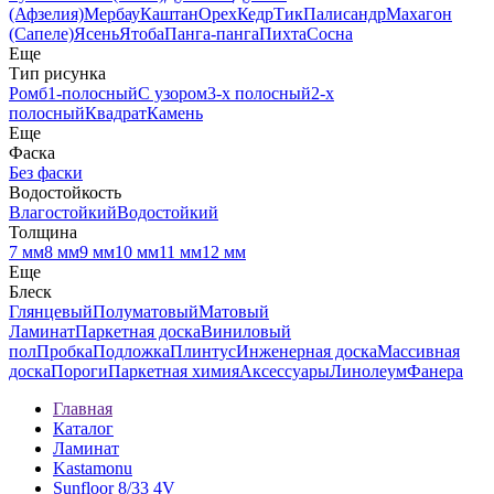
(Афзелия)
Мербау
Каштан
Орех
Кедр
Тик
Палисандр
Махагон
(Сапеле)
Ясень
Ятоба
Панга-панга
Пихта
Сосна
Еще
Тип рисунка
Ромб
1-полосный
С узором
3-х полосный
2-х
полосный
Квадрат
Камень
Еще
Фаска
Без фаски
Водостойкость
Влагостойкий
Водостойкий
Толщина
7 мм
8 мм
9 мм
10 мм
11 мм
12 мм
Еще
Блеск
Глянцевый
Полуматовый
Матовый
Ламинат
Паркетная доска
Виниловый
пол
Пробка
Подложка
Плинтус
Инженерная доска
Массивная
доска
Пороги
Паркетная химия
Аксессуары
Линолеум
Фанера
Главная
Каталог
Ламинат
Kastamonu
Sunfloor 8/33 4V