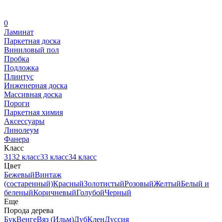
0
Ламинат
Паркетная доска
Виниловый пол
Пробка
Подложка
Плинтус
Инженерная доска
Массивная доска
Пороги
Паркетная химия
Аксессуары
Линолеум
Фанера
Класс
31
32 класс
33 класс
34 класс
Цвет
Бежевый
Винтаж
(состаренный)
Красный
Золотистый
Розовый
Желтый
Белый и
беленый
Коричневый
Голубой
Черный
Еще
Порода дерева
Бук
Венге
Вяз (Ильм)
Дуб
Клен
Дуссия