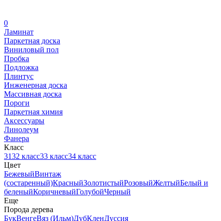
0
Ламинат
Паркетная доска
Виниловый пол
Пробка
Подложка
Плинтус
Инженерная доска
Массивная доска
Пороги
Паркетная химия
Аксессуары
Линолеум
Фанера
Класс
31
32 класс
33 класс
34 класс
Цвет
Бежевый
Винтаж
(состаренный)
Красный
Золотистый
Розовый
Желтый
Белый и
беленый
Коричневый
Голубой
Черный
Еще
Порода дерева
Бук
Венге
Вяз (Ильм)
Дуб
Клен
Дуссия