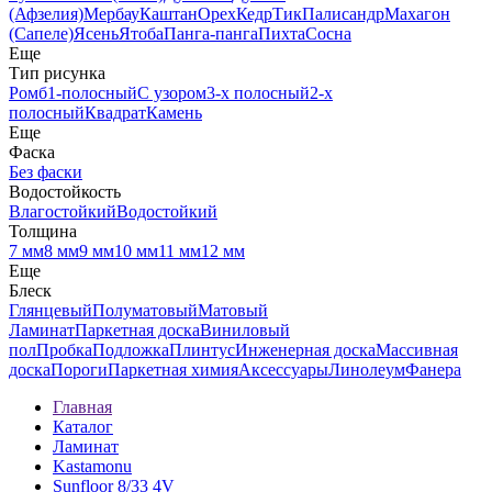
(Афзелия)
Мербау
Каштан
Орех
Кедр
Тик
Палисандр
Махагон
(Сапеле)
Ясень
Ятоба
Панга-панга
Пихта
Сосна
Еще
Тип рисунка
Ромб
1-полосный
С узором
3-х полосный
2-х
полосный
Квадрат
Камень
Еще
Фаска
Без фаски
Водостойкость
Влагостойкий
Водостойкий
Толщина
7 мм
8 мм
9 мм
10 мм
11 мм
12 мм
Еще
Блеск
Глянцевый
Полуматовый
Матовый
Ламинат
Паркетная доска
Виниловый
пол
Пробка
Подложка
Плинтус
Инженерная доска
Массивная
доска
Пороги
Паркетная химия
Аксессуары
Линолеум
Фанера
Главная
Каталог
Ламинат
Kastamonu
Sunfloor 8/33 4V