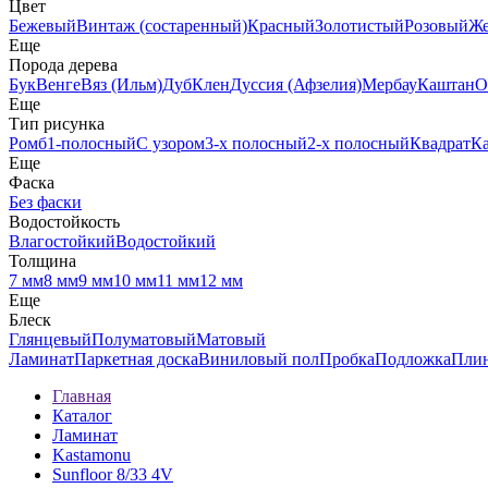
Цвет
Бежевый
Винтаж (состаренный)
Красный
Золотистый
Розовый
Ж
Еще
Порода дерева
Бук
Венге
Вяз (Ильм)
Дуб
Клен
Дуссия (Афзелия)
Мербау
Каштан
О
Еще
Тип рисунка
Ромб
1-полосный
С узором
3-х полосный
2-х полосный
Квадрат
К
Еще
Фаска
Без фаски
Водостойкость
Влагостойкий
Водостойкий
Толщина
7 мм
8 мм
9 мм
10 мм
11 мм
12 мм
Еще
Блеск
Глянцевый
Полуматовый
Матовый
Ламинат
Паркетная доска
Виниловый пол
Пробка
Подложка
Пли
Главная
Каталог
Ламинат
Kastamonu
Sunfloor 8/33 4V