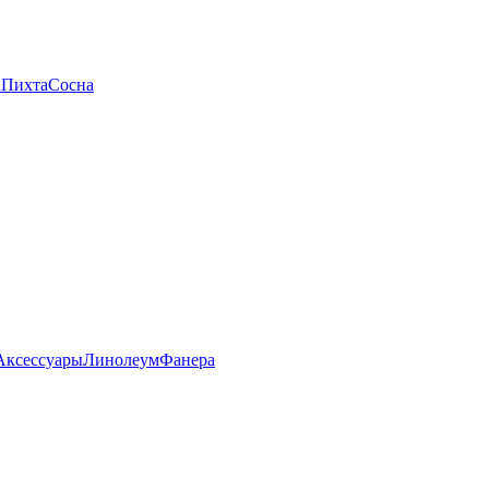
а
Пихта
Сосна
Аксессуары
Линолеум
Фанера