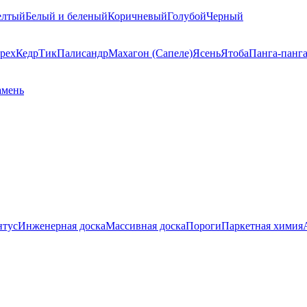
елтый
Белый и беленый
Коричневый
Голубой
Черный
рех
Кедр
Тик
Палисандр
Махагон (Сапеле)
Ясень
Ятоба
Панга-панг
амень
нтус
Инженерная доска
Массивная доска
Пороги
Паркетная химия