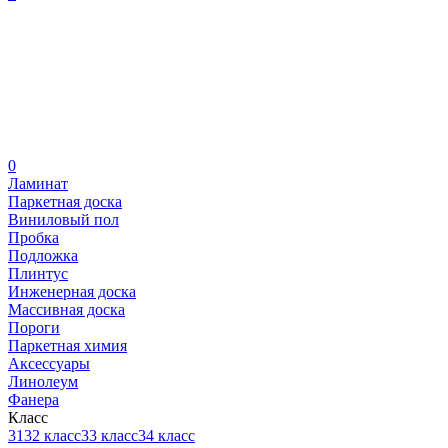
0
Ламинат
Паркетная доска
Виниловый пол
Пробка
Подложка
Плинтус
Инженерная доска
Массивная доска
Пороги
Паркетная химия
Аксессуары
Линолеум
Фанера
Класс
31
32 класс
33 класс
34 класс