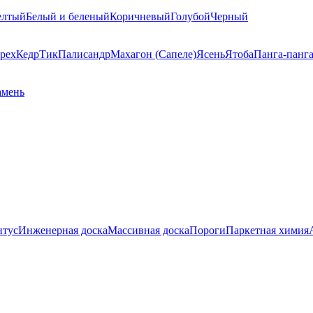
елтый
Белый и беленый
Коричневый
Голубой
Черный
рех
Кедр
Тик
Палисандр
Махагон (Сапеле)
Ясень
Ятоба
Панга-панг
амень
нтус
Инженерная доска
Массивная доска
Пороги
Паркетная химия