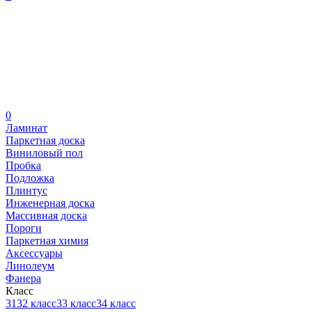
0
Ламинат
Паркетная доска
Виниловый пол
Пробка
Подложка
Плинтус
Инженерная доска
Массивная доска
Пороги
Паркетная химия
Аксессуары
Линолеум
Фанера
Класс
31
32 класс
33 класс
34 класс