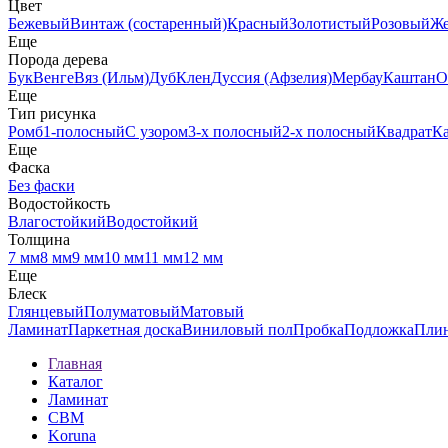
Цвет
Бежевый
Винтаж (состаренный)
Красный
Золотистый
Розовый
Ж
Еще
Порода дерева
Бук
Венге
Вяз (Ильм)
Дуб
Клен
Дуссия (Афзелия)
Мербау
Каштан
О
Еще
Тип рисунка
Ромб
1-полосный
С узором
3-х полосный
2-х полосный
Квадрат
К
Еще
Фаска
Без фаски
Водостойкость
Влагостойкий
Водостойкий
Толщина
7 мм
8 мм
9 мм
10 мм
11 мм
12 мм
Еще
Блеск
Глянцевый
Полуматовый
Матовый
Ламинат
Паркетная доска
Виниловый пол
Пробка
Подложка
Пли
Главная
Каталог
Ламинат
CBM
Koruna