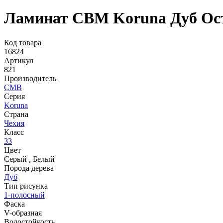
Ламинат CBM Koruna Дуб Ост
Код товара
16824
Артикул
821
Производитель
CMB
Серия
Koruna
Страна
Чехия
Класс
33
Цвет
Серый
,
Белый
Порода дерева
Дуб
Тип рисунка
1-полосный
Фаска
V-образная
Водостойкость