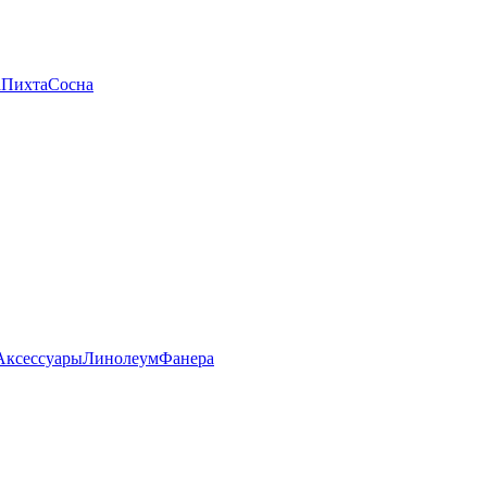
а
Пихта
Сосна
Аксессуары
Линолеум
Фанера