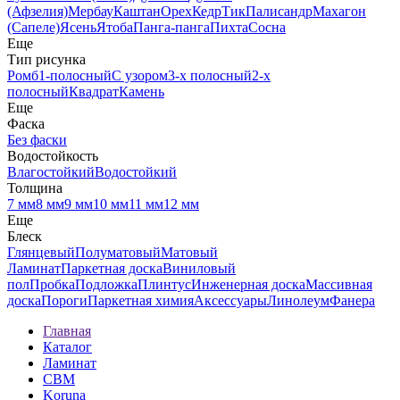
(Афзелия)
Мербау
Каштан
Орех
Кедр
Тик
Палисандр
Махагон
(Сапеле)
Ясень
Ятоба
Панга-панга
Пихта
Сосна
Еще
Тип рисунка
Ромб
1-полосный
С узором
3-х полосный
2-х
полосный
Квадрат
Камень
Еще
Фаска
Без фаски
Водостойкость
Влагостойкий
Водостойкий
Толщина
7 мм
8 мм
9 мм
10 мм
11 мм
12 мм
Еще
Блеск
Глянцевый
Полуматовый
Матовый
Ламинат
Паркетная доска
Виниловый
пол
Пробка
Подложка
Плинтус
Инженерная доска
Массивная
доска
Пороги
Паркетная химия
Аксессуары
Линолеум
Фанера
Главная
Каталог
Ламинат
CBM
Koruna