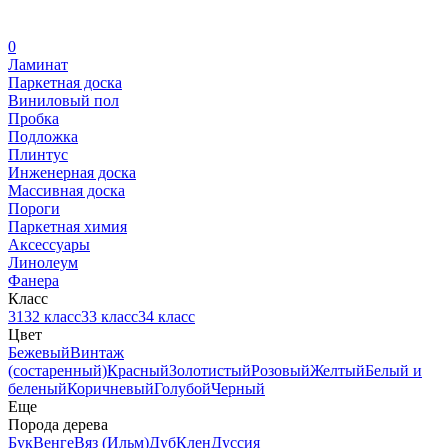
0
Ламинат
Паркетная доска
Виниловый пол
Пробка
Подложка
Плинтус
Инженерная доска
Массивная доска
Пороги
Паркетная химия
Аксессуары
Линолеум
Фанера
Класс
31
32 класс
33 класс
34 класс
Цвет
Бежевый
Винтаж
(состаренный)
Красный
Золотистый
Розовый
Желтый
Белый и
беленый
Коричневый
Голубой
Черный
Еще
Порода дерева
Бук
Венге
Вяз (Ильм)
Дуб
Клен
Дуссия