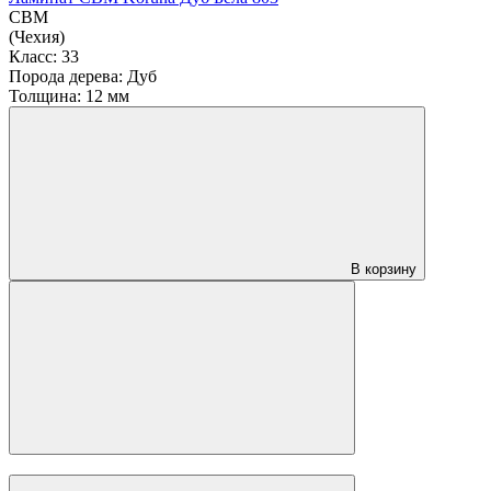
3 900 ₽
за м2
Ламинат CBM Koruna Дуб Бела 803
CBM
(Чехия)
Класс:
33
Порода дерева:
Дуб
Толщина:
12 мм