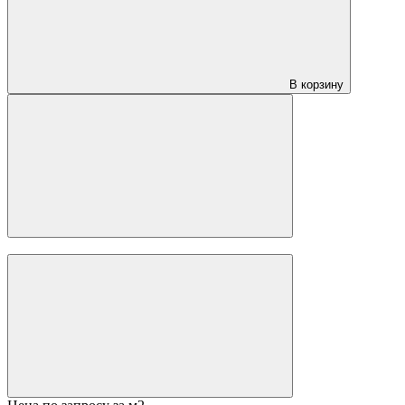
3 200 ₽
3 900 ₽
за м2
-18%
Ламинат CBM Koruna Орех Бьянко 819
CMB
(Чехия)
Класс:
33
Порода дерева:
Орех
Толщина:
12 мм
В корзину