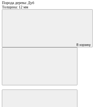
3 900 ₽
за м2
Ламинат CBM Koruna Дуб Лидеч 801
CBM
(Чехия)
Класс:
33
Порода дерева:
Дуб
Толщина:
12 мм
В корзину