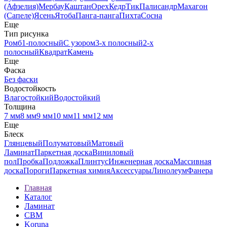
(Афзелия)
Мербау
Каштан
Орех
Кедр
Тик
Палисандр
Махагон
(Сапеле)
Ясень
Ятоба
Панга-панга
Пихта
Сосна
Еще
Тип рисунка
Ромб
1-полосный
С узором
3-х полосный
2-х
полосный
Квадрат
Камень
Еще
Фаска
Без фаски
Водостойкость
Влагостойкий
Водостойкий
Толщина
7 мм
8 мм
9 мм
10 мм
11 мм
12 мм
Еще
Блеск
Глянцевый
Полуматовый
Матовый
Ламинат
Паркетная доска
Виниловый
пол
Пробка
Подложка
Плинтус
Инженерная доска
Массивная
доска
Пороги
Паркетная химия
Аксессуары
Линолеум
Фанера
Главная
Каталог
Ламинат
CBM
Koruna