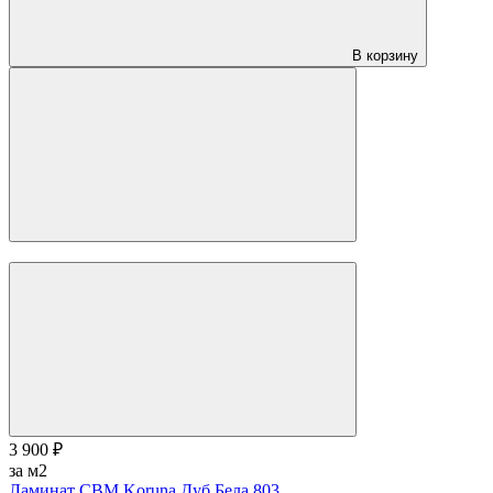
за м2
Ламинат CBM Koruna Дуб Липка 804
CBM
(Чехия)
Класс:
33
Порода дерева:
Дуб
Толщина:
12 мм
В корзину