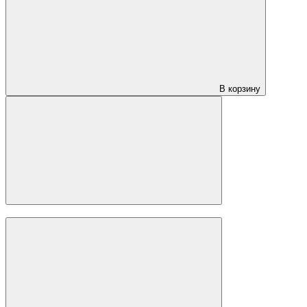
3 900 ₽
за м2
Ламинат CBM Koruna Дуб Острава 821
CMB
(Чехия)
Класс:
33
Порода дерева:
Дуб
Толщина:
12 мм
В корзину