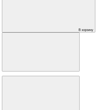
3 200 ₽
3 900 ₽
за м2
-18%
Ламинат CBM Koruna 813 Бук Збирог
CBM
(Чехия)
Класс:
33
Порода дерева:
Бук
Толщина:
12 мм
В корзину