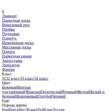
0
Ламинат
Паркетная доска
Виниловый пол
Пробка
Подложка
Плинтус
Инженерная доска
Массивная доска
Пороги
Паркетная химия
Аксессуары
Линолеум
Фанера
Класс
31
32 класс
33 класс
34 класс
Цвет
Бежевый
Винтаж
(состаренный)
Красный
Золотистый
Розовый
Желтый
Белый и
беленый
Коричневый
Голубой
Черный
Еще
Порода дерева
Бук
Венге
Вяз (Ильм)
Дуб
Клен
Дуссия