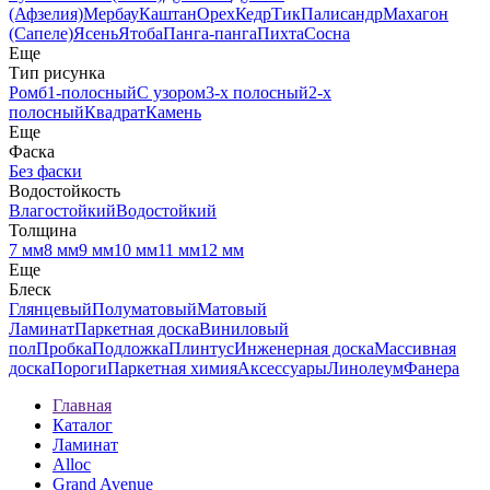
(Афзелия)
Мербау
Каштан
Орех
Кедр
Тик
Палисандр
Махагон
(Сапеле)
Ясень
Ятоба
Панга-панга
Пихта
Сосна
Еще
Тип рисунка
Ромб
1-полосный
С узором
3-х полосный
2-х
полосный
Квадрат
Камень
Еще
Фаска
Без фаски
Водостойкость
Влагостойкий
Водостойкий
Толщина
7 мм
8 мм
9 мм
10 мм
11 мм
12 мм
Еще
Блеск
Глянцевый
Полуматовый
Матовый
Ламинат
Паркетная доска
Виниловый
пол
Пробка
Подложка
Плинтус
Инженерная доска
Массивная
доска
Пороги
Паркетная химия
Аксессуары
Линолеум
Фанера
Главная
Каталог
Ламинат
Alloc
Grand Avenue